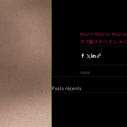
#paris
#danse
#dans
ス
#旅
#スペイン
#
Posts récents