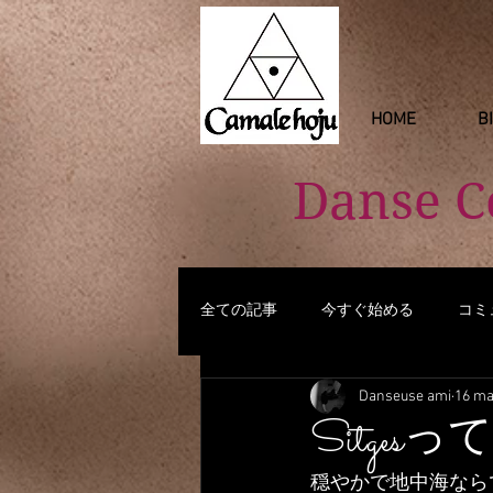
HOME
B
Danse 
全ての記事
今すぐ始める
コミ
Danseuse ami
16 ma
Sitge
穏やかで地中海なら