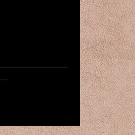
u créneau pour cours de danse
entale! ベリーダンスクラスが
ました
にちは！もう2025年も残り
くなってきましたね。。 そ
中、カマレホウジュ パリの
ーダンスクラスを増やしまし
 月曜の20時からと土曜の16
からです。 もしお時間があ
お越しください♪ 現在6月の