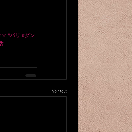
mer
#パリ
#ダン
活
Voir tout