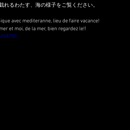
戯れるわたす、海の様子をご覧ください。
nique avec mediteranne, lieu de faire vacance!
er et moi, de la mer, bien regardez le!!
Wm5b87Q0