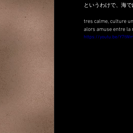
というわけで、海で
tres calme, culture u
alors amuse entre la m
https://youtu.be/Y7t