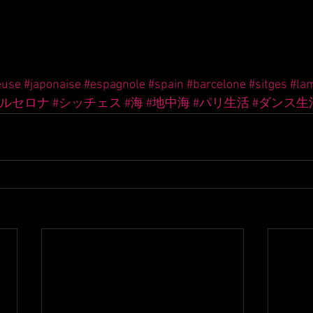
euse
#japonaise
#espagnole
#spain
#barcelone
#sitges
#la
バルセロナ
#シッチェス
#海
#地中海
#パリ生活
#ダンス生