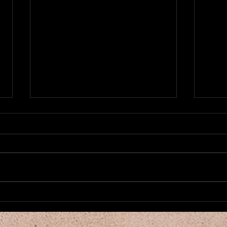
Nouvea
新作1984がローンチ Nouvelle
Pièce 1984 a été démarré
ori
増え
2026年、明けましておめでとう
こん
ございます！ Camalehoju Parisは
少な
ベリーんダンスクラスを増やした
んな
り、アノンスも諦めずかけていき
ベリ
ますので今後ともどうぞよろしく
た！
お願いいたします。 さて、ジョ
時半
ージ・オーウェル著1984を題材
れば