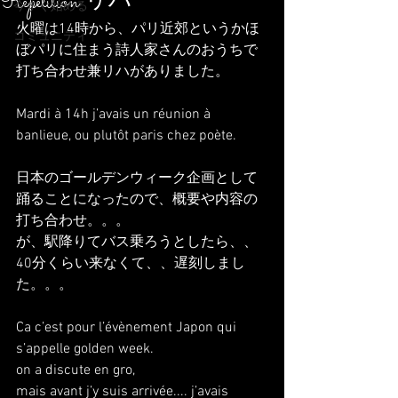
Répétition リハ
今すぐ始める
火曜は14時から、パリ近郊というかほ
コミュニティ
ぼパリに住まう詩人家さんのおうちで
打ち合わせ兼リハがありました。
Mardi à 14h j’avais un réunion à 
banlieue, ou plutôt paris chez poète.
日本のゴールデンウィーク企画として
踊ることになったので、概要や内容の
打ち合わせ。。。
が、駅降りてバス乗ろうとしたら、、
40分くらい来なくて、、遅刻しまし
た。。。  
Ca c’est pour l’évènement Japon qui 
s’appelle golden week.
on a discute en gro,
mais avant j’y suis arrivée.... j’avais 