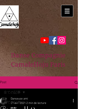
Danse Compagnie
CamaleHoju Paris
Post
全ての記事
Danseuse ami
全ての記事
21 avr. 2021
2 min de lecture