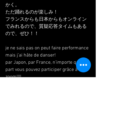
かく。
ただ踊れるのが楽しみ！
フランスからも日本からもオンライン
でみれるので、質疑応答タイムもある
ので、ぜひ！！
je ne sais pas on peut faire performance 
mais j’ai hâte de danser!
par Japon, par France, n’importe quel 
part vous pouvez participer grâce à 
zoom!!!!
#paris
#danse
#danseuse
#japonaise
#evenement
#performance
#パリ
#ダン
ス
#イベント
#パフォーマンス
#ゴール
デンウィーク
#パリ生活
#ダンサー生活