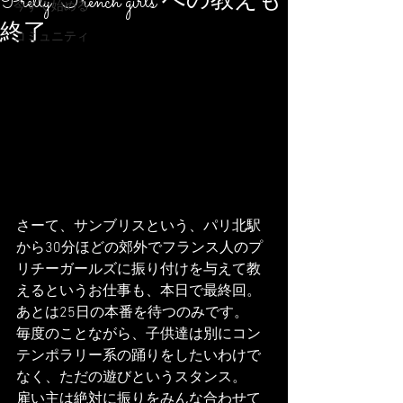
Pretty French girls への教えも
今すぐ始める
終了
コミュニティ
さーて、サンブリスという、パリ北駅
から30分ほどの郊外でフランス人のプ
リチーガールズに振り付けを与えて教
えるというお仕事も、本日で最終回。
あとは25日の本番を待つのみです。
毎度のことながら、子供達は別にコン
テンポラリー系の踊りをしたいわけで
なく、ただの遊びというスタンス。
雇い主は絶対に振りをみんな合わせて