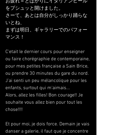
お疲れ＝とばかりにイタリアンビール
をプシュッと開けました。
さーて、あとは自分がしっかり踊らな
いとね、
まずは明日、ギャラリーでのパフォー
マンス！
C'etait le dernier cours pour enseigner 
ou faire chorégraphie de contemporaine, 
pour mes petites française a Sain Brice, 
ou prendre 30 minutes du gare du nord.
J'ai senti un peu mélancolique pour les 
enfants, surtout qui m'aimais...
Alors, allez les filles! Bon courage!! Je 
souhaite vous allez bien pour tout les 
chose!!!!
Et pour moi, je dois force. Demain je vais 
danser a galerie, il faut que je concentre 