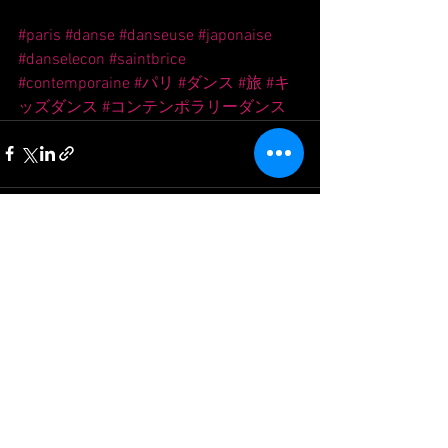
#paris
#danse
#danseuse
#japonaise
#danselecon
#saintbrice
#contemporaine
#パリ
#ダンス
#旅
#キ
ッズダンス
#コンテンポラリーダンス
Voir tout
Posts récents