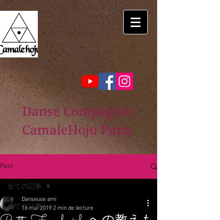
Danse Compagnie
CamaleHoju Paris
Post
全ての記事
Danseuse ami
全ての記事
16 mai 2019
2 min de lecture