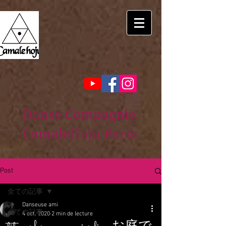
Danse Compagnie
CamaleHoju Paris
Post
全ての記事
Danseuse ami
全ての記事
4 oct. 2020
2 min de lecture