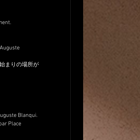
ment.
uste 
始まりの場所が
 Auguste Blanqui.
par Place 