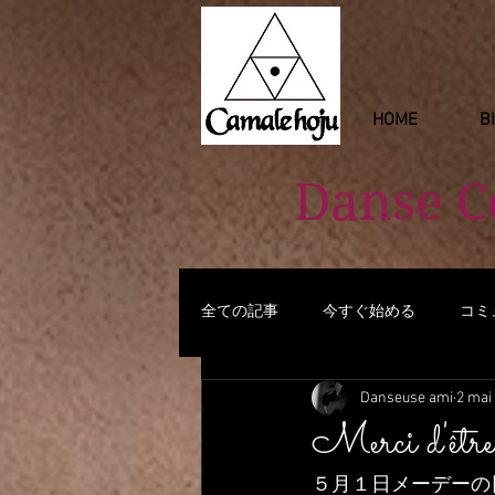
HOME
B
Danse 
全ての記事
今すぐ始める
コミ
Danseuse ami
2 mai
Merci d'être
５月１日メーデーの