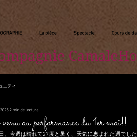
IOGRAPHIE
La pièce
Spectacle
Cours de d
Compagnie
​ CamaleHo
ュニティ
 2025
2 min de lecture
 venu au performance du 1er mai!!
日、今週は晴れて27度と暑く、天気に恵まれた週でし