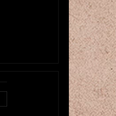
u créneau pour cours de danse
entale! ベリーダンスクラスが
ました
にちは！もう2025年も残り
くなってきましたね。。 そ
中、カマレホウジュ パリの
ーダンスクラスを増やしまし
 月曜の20時からと土曜の16