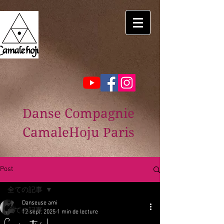
Danse Compagnie
CamaleHoju Paris
Post
全ての記事
Danseuse ami
全ての記事
12 sept. 2025
1 min de lecture