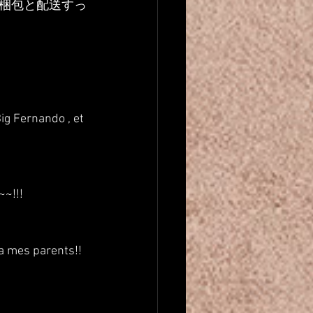
梱包と配送すっ
ig Fernando , et 
~~!!!
 a mes parents!!