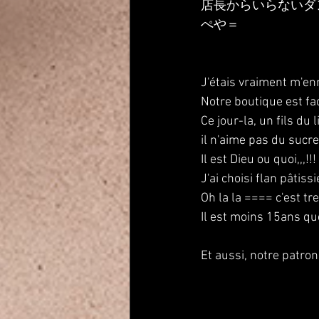
店長からいらないダ
ぺや＝
J'étais vraiment m'ennu
Notre boutique est fa
Ce jour-la, un fils du
il n'aime pas du sucre 
Il est Dieu ou quoi,,,!!! 
J'ai choisi flan pâtissi
Oh la la ==== c'est tre
Il est moins 15ans que 
Et aussi, notre patron