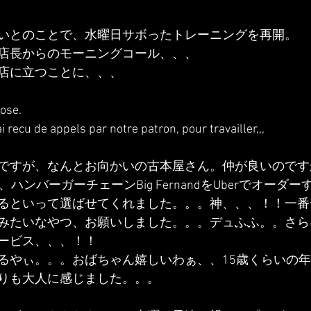
いとのことで、水曜日サボったトレーニングを再開。
店長からのモーニングコール、、、
店に立つことに、、、
pose.
i recu de appels par notre patron, pour travailler,,,
ですが、なんとお向かいの古本屋さん。仲が良いのです
ハンバーガーチェーンBig FernandをUberでオーダ
るといって選ばせてくれました。。。神、、、！！一番デカ
みたいなやつ、お願いしました。。。デュふふ。。さら
ービス、、、！！
るやぃ。。。おばちゃん嬉しいわぁ、、15歳くらいの
りも大人に感じました。。。