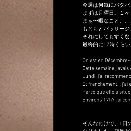
今週は何気にバタバ
まずは月曜日。１ヶ
まぁ〜暇なこと、、
もともとパッサージ
それにしてもすくな
最終的に17時くら
On est en Décembre
Cette semaine j'avais
Lundi, j'ai recommence
Et franchement,,, j'ai e
Parce que elle a sit
Environs 17h? j'ai co
そんなわけで、1日