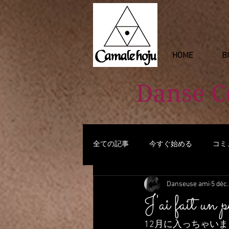
HOME
B
Danse 
全ての記事
今すぐ始める
コミ
Danseuse ami
5 déc
J'ai fait
12月に入っちゃい