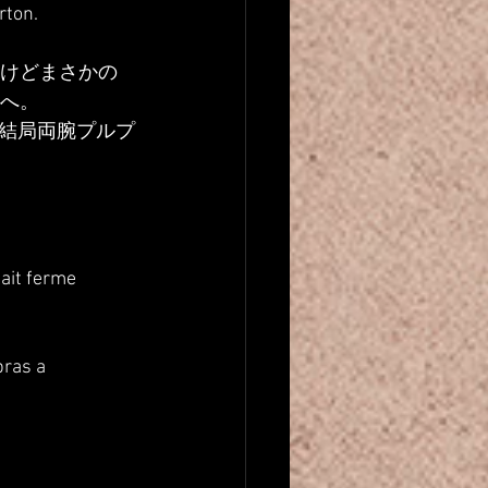
rton.
だけどまさかの
方へ。
結局両腕プルプ
tait ferme 
bras a 