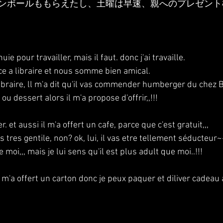
ンボールももらえたし、土曜は早速、親へのプレゼント
ie pour travailler, mais il faut. donc j'ai travaille. 
ce a libraire et nous somme bien amical.
 libraire, ll m'a dit qu'il vas commender humberger du chez B
ou dessert alors il m'a propose d'offrir,,!!!
er. et aussi il m'a offert un cafe, parce que c'est gratuit,,,
s tres gentile, non? ok, lui, il vas etre tellement séducteur~
moi,,, mais je lui sens qu'il est plus adult que moi..!!!
 m'a offert un carton donc je peux paquer et diliver cadeau