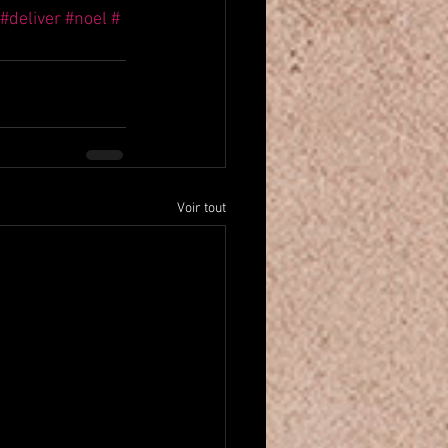
#deliver
#noel
#
Voir tout