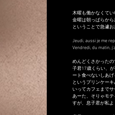
木曜も働かなくてい
金曜は朝っぱらから
ということで急遽お
Jeudi, aussi je me re
Vendredi, du matin, j'a
めんどくさかったの
子君17歳くらい、が、
ート食べないしあげ
というプリンケーキ
いってカフェまでサ
あーた、そりゃモテ
すが、息子君が私よ