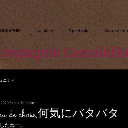
IOGRAPHIE
La pièce
Spectacle
Cours de d
Compagnie
​ CamaleHo
ュニティ
. 2020
3 min de lecture
 un peu de chose,何気にバタバタ
ましたねー。