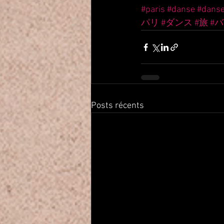
#paris
#danse
#dans
パリ
#ダンス
#旅
#
Posts récents