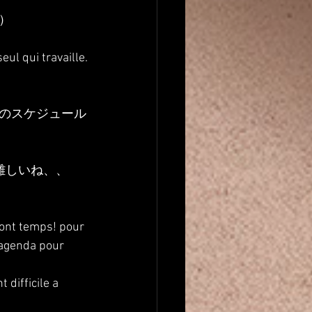
）
eul qui travaille.
のスケジュール
難しいね、、
t ont temps! pour 
 agenda pour 
difficile a 