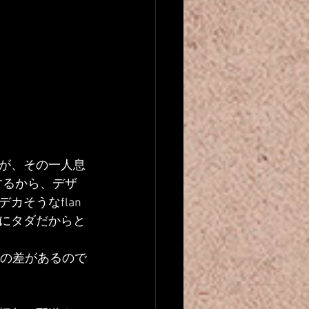
が、その一人息
ーするから、デザ
そうなflan
にタダだからと
年の差があるので