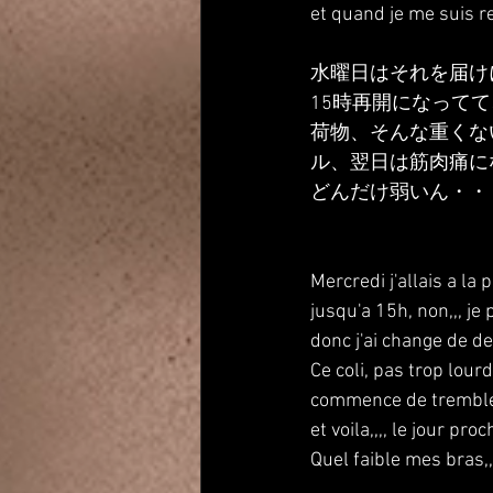
et quand je me suis re
水曜日はそれを届け
15時再開になって
荷物、そんな重くな
ル、翌日は筋肉痛に
どんだけ弱いん・・
Mercredi j'allais a la p
jusqu'a 15h, non,,, je 
donc j'ai change de de
Ce coli, pas trop lour
commence de trembler
et voila,,,, le jour pr
Quel faible mes bras,,