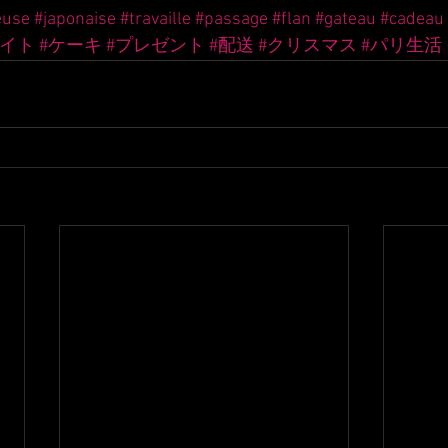
euse
#japonaise
#travaille
#passage
#flan
#gateau
#cadeau
バイト
#ケーキ
#プレゼント
#配送
#クリスマス
#パリ生活