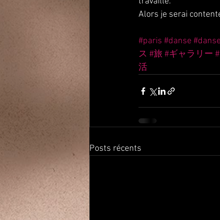
travaille.
Alors je serai conten
#paris
#danse
#dans
ス
#旅
#ギャラリー
活
Posts récents