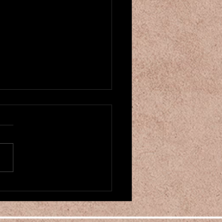
u créneau pour cours de danse
entale! ベリーダンスクラスが
ました
にちは！もう2025年も残り
くなってきましたね。。 そ
中、カマレホウジュ パリの
ーダンスクラスを増やしまし
 月曜の20時からと土曜の16
からです。 もしお時間があ
お越しください♪ 現在6月の