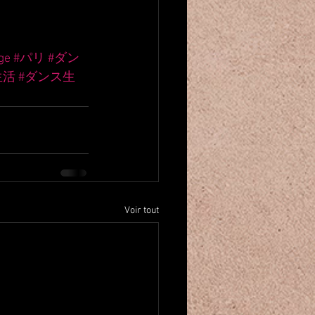
ge
#パリ
#ダン
生活
#ダンス生
Voir tout