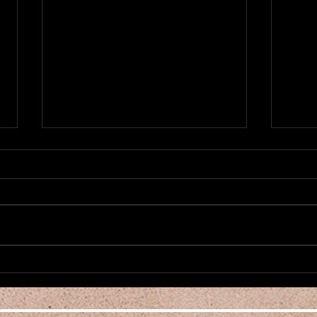
Nouvea
新作1984がローンチ Nouvelle
Pièce 1984 a été démarré
ori
増え
2026年、明けましておめでとう
こん
ございます！ Camalehoju Parisは
少な
ベリーんダンスクラスを増やした
んな
り、アノンスも諦めずかけていき
ベリ
ますので今後ともどうぞよろしく
た！
お願いいたします。 さて、ジョ
時半
ージ・オーウェル著1984を題材
れば