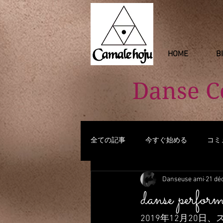
HOME
B
Danse 
全ての記事
今すぐ始める
コミ
Danseuse ami
21 dé
danse perform
2019年12月20