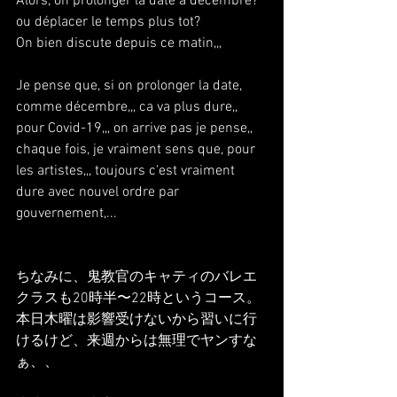
Alors, on prolonger la date a décembre? 
ou déplacer le temps plus tot?
On bien discute depuis ce matin,,,
Je pense que, si on prolonger la date, 
comme décembre,,, ca va plus dure,, 
pour Covid-19,,, on arrive pas je pense,,
chaque fois, je vraiment sens que, pour 
les artistes,,, toujours c'est vraiment 
dure avec nouvel ordre par 
gouvernement,...
ちなみに、鬼教官のキャティのバレエ
クラスも20時半〜22時というコース。
本日木曜は影響受けないから習いに行
けるけど、来週からは無理でヤンすな
ぁ、、