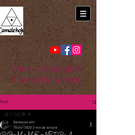
Danse Compagnie
CamaleHoju Paris
Post
全ての記事
Danseuse ami
全ての記事
15 oct. 2020
3 min de lecture