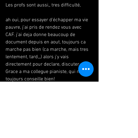
Les profs sont aussi,, tres difficulté,
ah oui, pour essayer d'échapper ma vie 
pauvre, j'ai pris de rendez vous avec 
CAF. j'ai deja donne beaucoup de 
document depuis en aout, toujours ca 
marche pas bien (ca marche, mais tres 
lentement, tard,,,) alors j'y vais 
directement pour declare, discuter . 
Grace a ma collegue pianiste, qui me 
toujours conseille bien!
Dernier photo, est aubergine,,, j'envie de 
manger anguille grille a la japonaise. 
(Pas du tout la meme chose bref,,,)