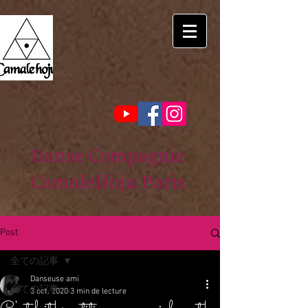
Danse Compagnie
CamaleHoju Paris
Post
全ての記事
Danseuse ami
全ての記事
3 oct. 2020
3 min de lecture