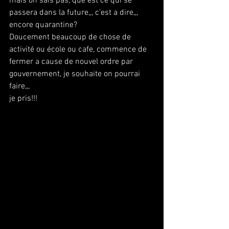
mais on sais pas, que est ce qui se 
passera dans la future,,, c'est a dire,,, 
encore quarantine?
Doucement beaucoup de chose de 
activité ou école ou cafe, commence de 
fermer a cause de nouvel ordre par 
gouvernement, je souhaite on pourrai 
faire,,,
je pris!!!