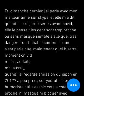
Et, dimanche dernier j'ai parle avec mon 
meilleur amie sur skype, et elle m'a dit 
quand elle regarde series avant covid, 
elle le pensait les gent sont trop proche 
ou sans masque semble a elle que, tres 
dangereux ,,, hahaha! comme ca. on 
s'est parle que, maintenant quel bizarre 
moment on vit!
mais,,, au fait,,
moi aussi,,, 
quand j'ai regarde emission du japon en 
2017? a peu pres,, sur youtube, des 
humoriste qui s'assoie cote a cote tres 
proche, ni masque ni bloquer avec 
Plaque acrylique,,, ca me semble 
dangereux ou sinon, trop proche entre 
eux...