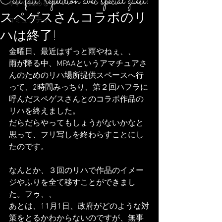
C'est fait! repetition avec special guest!
今すぐ始める
スペゲスさんコラボのリ
コミュニティ
ハは終了!
金曜日、最近はずっと雨やねぇ、、
雨が降る中、MPAAというアマチュアさ
んのためのリハ場所提供スペースへ行
って、2時間みっちり、第２回ハフラに
呼んだスペゲスさんとのコラボ作品の
リハを終えました。
だらだらやってもしょうがないかなと
思って、フリ写しを終わらすことにし
たのです。
なんとか、３回のリハで作品のイメー
ジやふりを全て移すことができまし
た。フゥ、、
あとは、11月1日、政府がどのような対
策をとるかわからないのですが、無事