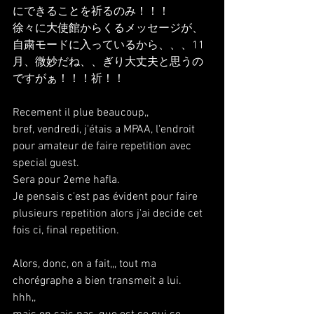
にできることを祈るのみ！！！
徐々に大使館からくるメッセージが、
自粛モードに入っているから、、、11
月、微妙だね、、ぎり大丈夫と思うの
ですがぁ！！！祈！！
Recement il plue beaucoup,,
bref, vendredi, j'étais a MPAA, l'endroit 
pour amateur de faire repetition avec 
special guest.
Sera pour 2eme hafla.
Je pensais c'est pas évident pour faire 
plusieurs repetition alors j'ai decide cet 
fois ci, final repetition.
Alors, donc, on a fait,,, tout ma 
chorégraphe a bien transmeit a lui.
hhh,,