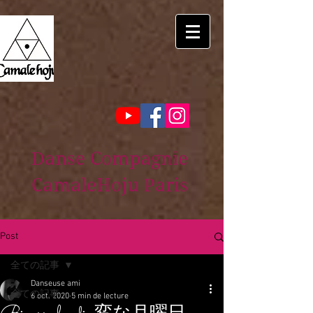
Danse Compagnie
CamaleHoju Paris
Post
全ての記事
Danseuse ami
全ての記事
6 oct. 2020
5 min de lecture