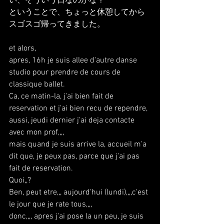
い、そういう日なのかな？
ということで、ちょっと休憩してから
スゴスゴ帰ってきました。
et alors,
apres, 16h je suis allee d'autre danse 
studio pour prendre de cours de 
classique ballet.
Ca, ce matin-la, j'ai bien fait de 
reservation et j'ai bien recu de rependre, 
aussi, jeudi dernier j'ai deja contacte 
avec mon prof,,,,
mais quand je suis arrive la, accueil m'a 
dit que, je peux pas, parce que j'ai pas 
fait de reservation.
Quoi,,?
Ben, peut etre,,, aujourd'hui (lundi),,,,c'est 
le jour que je rate tous,,,,
donc,,,, apres j'ai pose la un peu, je suis 