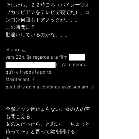
そしたら、２２時ごろ（パイレーツオ
ブカリビアンをテレビで観てた）、コ
ンコン何回もドアノックが。。。
この時間に？
勘違いしているのかな。。。
et apres,,,
vers 22h. (je regardais le film 
Pirates 
des Caraïbes sur la tele
),,,, j'ai entendu 
qq'n a frappe la porte.
Maintenant,,,?
peut etre qq'n a confondu avec son ami,,?
全然ノック音止まらない。女の人の声
も聞こえる。
女の人だったら、と思い、「ちょっと
待って〜」と言って鍵を開ける