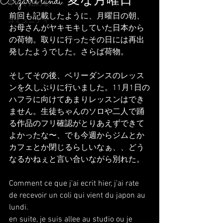
Bizarre lundi. 変な月曜日
今すぐ始める
前回も記載したように、月曜日の朝、
コミュニティ
お母さんがヤキモキしていた日本から
の荷物。取りに行ったその日には再出
発したようでした。さらば荷物。
そしてその後、ベリーダンスのレッス
ンを久しぶりに行いました。11月1日の
ハフラに向けてあまりレッスンはでき
ません。生徒ちゃんのソロや二人で踊
る作品のフリ確認がとりあえずできて
よかったな〜、でも今週からジムとか
カフェとか閉じるらしいなぁ、、どう
なるかねぇと言い合いながら別れた。
Comment ce que j'ai ecrit hier, j'ai rate 
de recevoir un coli qui vient du japon au 
lundi.
en suite, je suis allee au studio ou je 