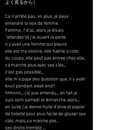
よく見るから）
Ca n'arrête pas. en plus, je peux 
entendre la voix de femme.
Femme..? d'ac, alors je disais 
"attendez"et j'ai ouvert la porte.
il y avait une femme qui pleure 
elle est ma voisine. elle habite a cote..
du coups, elle peut pas entree chez elle,, 
ca marche plus avec ses clés,,
c'est pas possible,,,
elle m'a pose des question que, il y avait 
bruit pendant week end?
hhhnnn,,, j'ai pas entendu,,, en fait je 
suis sorti samedi et dimanche alors,,,
en suite j'ai donne huile d'olive et papier 
de toilette pour plus facile de glisser ses 
clés, mais,,ca marche pas..
ses droits tremble ,,,