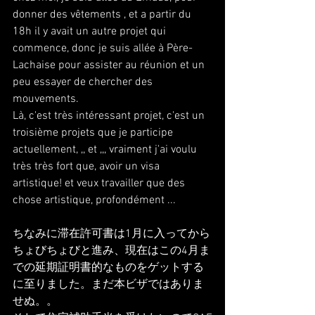
donner des vêtements , et a partir du 
18h il y avait un autre projet qui 
commence, donc je suis allée à Père-
Lachaise pour assister au réunion et un 
peu essayer de chercher des 
mouvements.
Là, c'est très intéressant projet, c'est un 
troisième projets que je participe 
actuellement, ,, et ,,, vraiment j'ai voulu 
très très fort que, avoir un visa 
artistique! et veux travailler que des 
chose artistique, profondément ...
ちなみに滞在許可書は1月に入ってから
ちょびちょびと進み、現在はこの4月ま
での延期証明書的なものをゲットする
に至りました。まだ本ビザではありま
せぬ。。