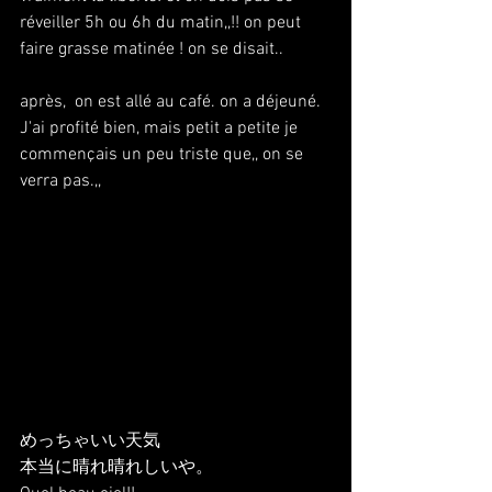
réveiller 5h ou 6h du matin,,!! on peut 
faire grasse matinée ! on se disait..
après,  on est allé au café. on a déjeuné. 
J'ai profité bien, mais petit a petite je 
commençais un peu triste que,, on se 
verra pas.,,
めっちゃいい天気
本当に晴れ晴れしいや。