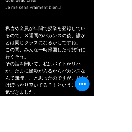
Quel beau ciel!!
Je me sens vraiment bien..!
私含め全員が年間で授業を登録してい
るので、３週間のバカンスの後、誰か
とは同じクラスになるかもですね。
この間、みんな一時帰国したり旅行に
行くそう。
その話を聞いて、私はバイトかリハ
か、たまに撮影が入るからバカンスな
んて無理、、と思ったのですが、1日だ
けぽっかり空いてる？！ということに
気づきました。
先ほど、なのでシャンパーニュ地方行
きの電車をゲット、ちなみにシャンパ
ンメーカーのツアーも予約しました。
うほほ