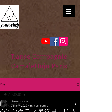
Danse Compagnie
CamaleHoju Paris
Post
全ての記事
Danseuse ami
全ての記事
22 janv. 2022
4 min de lecture