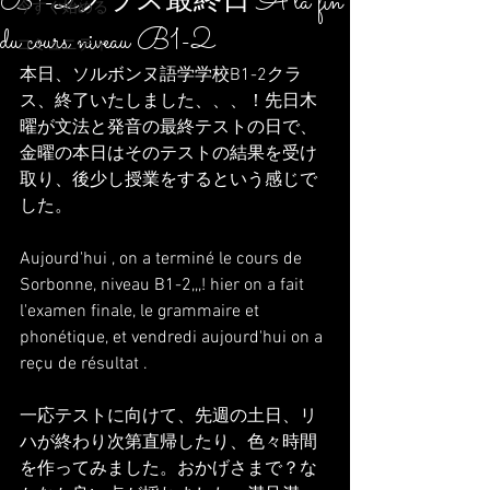
B1-2クラス最終日 A la fin
今すぐ始める
du cours niveau B1-2
コミュニティ
本日、ソルボンヌ語学学校B1-2クラ
ス、終了いたしました、、、！先日木
曜が文法と発音の最終テストの日で、
金曜の本日はそのテストの結果を受け
取り、後少し授業をするという感じで
した。
Aujourd'hui , on a terminé le cours de 
Sorbonne, niveau B1-2,,,! hier on a fait 
l'examen finale, le grammaire et 
phonétique, et vendredi aujourd'hui on a 
reçu de résultat .
一応テストに向けて、先週の土日、リ
ハが終わり次第直帰したり、色々時間
を作ってみました。おかげさまで？な