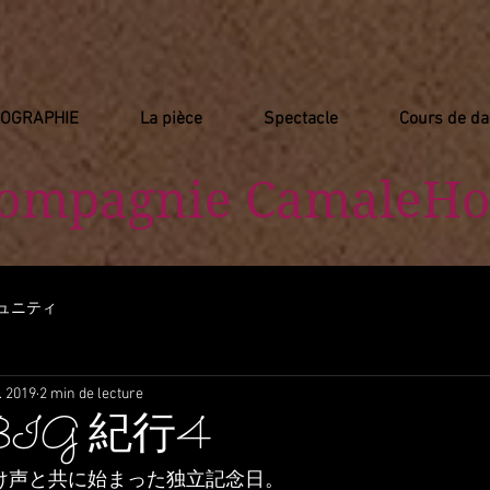
IOGRAPHIE
La pièce
Spectacle
Cours de d
Compagnie
​ CamaleHo
ュニティ
l. 2019
2 min de lecture
a BIG 紀行4
いう掛け声と共に始まった独立記念日。