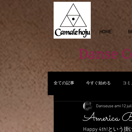
HOME
B
Danse 
全ての記事
今すぐ始める
コミ
Danseuse ami
12 jui
Americ
Happy 4th!と