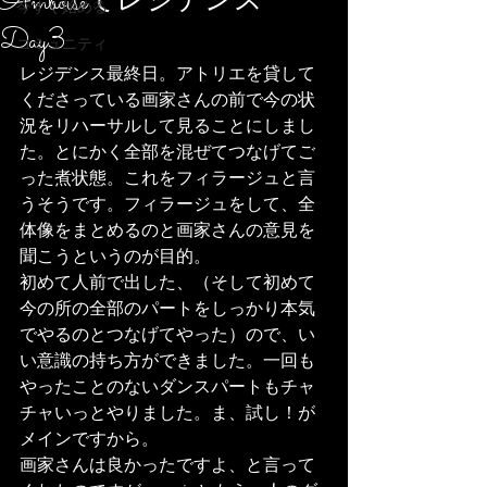
Amboiseでレジデンス
今すぐ始める
Day3
コミュニティ
レジデンス最終日。アトリエを貸して
くださっている画家さんの前で今の状
況をリハーサルして見ることにしまし
た。とにかく全部を混ぜてつなげてご
った煮状態。これをフィラージュと言
うそうです。フィラージュをして、全
体像をまとめるのと画家さんの意見を
聞こうというのが目的。
初めて人前で出した、（そして初めて
今の所の全部のパートをしっかり本気
でやるのとつなげてやった）ので、い
い意識の持ち方ができました。一回も
やったことのないダンスパートもチャ
チャいっとやりました。ま、試し！が
メインですから。
画家さんは良かったですよ、と言って