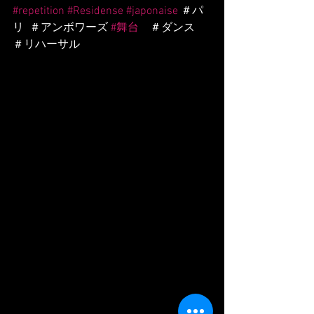
#repetition
#Residense
#japonaise
 ＃パ
リ  ＃アンボワーズ 
#舞台
　＃ダンス　
＃リハーサル