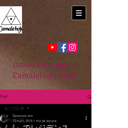
Danse Compagnie
CamaleHoju Paris
Post
全ての記事
Danseuse ami
全ての記事
10 mars 2019
1 min de lecture