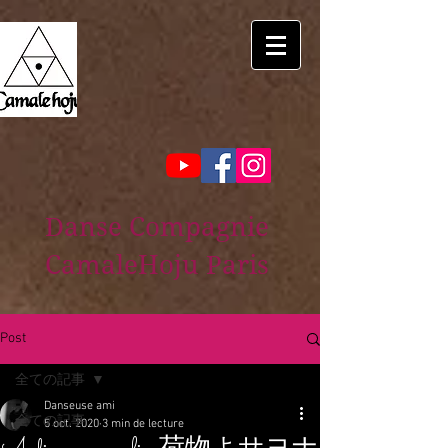
Danse Compagnie
CamaleHoju Paris
Post
全ての記事
Danseuse ami
全ての記事
5 oct. 2020
3 min de lecture