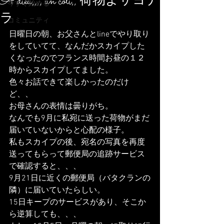
A dieu,,,, un coli,, 荷物よサヨナ
今すぐ始める
ラ
コミュニティ
日曜日の朝、お父さんとlineでやり取り
をしていてて、なんだかスカイプした
くなったのでフランス時間お昼の１２
時からスカイプしてました。
色々お話できて楽しかったのだけ
ど、、
お母さんの表情は曇りがち。
なんでも9月に私宛に送った荷物がまだ
届いていないからと心配の様子。
私もスカイプの後、宛名の写真を再度
送ってもらって郵便局の追跡サービス
で確認すると、、、
9月21日に近くの郵便局（バタクランの
隣）に届いていたらしい。
15日キープのサービスがあり、そこか
ら逆算しても、、、