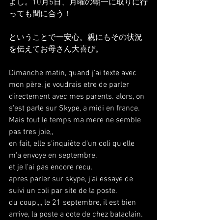
よし。10月5日、月曜の朝一に取りに行
っても間に合う！
ということで一安心。親にもその状況
を伝えてお母さん大喜び。
Dimanche matin, quand j'ai texte avec 
mon père, je voudrais etre de parler 
directement avec mes parents. alors, on 
s'est parle sur Skype, a midi en france.
Mais tout le temps ma mere ne semble 
pas tres joie,, 
en fait, elle s'inquiète d'un coli qu'elle 
m'a envoye en septembre.
et je l'ai pas encore recu.
apres parler sur skype, j'ai essaye de 
suivi un coli par site de la poste.
du coup,,,, le 21 septembre, il est bien 
arrive, la poste a cote de chez bataclain.