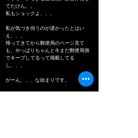
てたけん。。
私もショックよ、、、
私が気づき伺うのが遅かったとはい
え、、、
帰ってきてから郵便局のページ見て
も、やっぱりちゃんと今まだ郵便局側
でキープしてるって掲載してる
し、、、
がーん、、、な始まりです。
A dieu, mon coli.
Il y aura des masque des amis de ma 
mere qui l'a fait,,,maintenant j'ai pas 
beaucoup de masque donc,,, tant pis,, et 
aussi, un petit chat pour faire massage,,,,