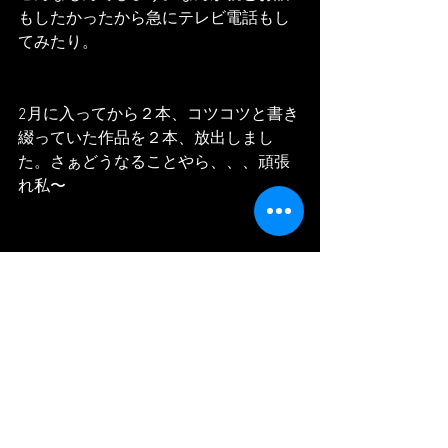
もしたかったから急にテレビ電話もし
てみたり。
2月に入ってから２本、コツコツと書き
綴っていた作品を２本、放出しまし
た。さぁどうなることやら、、、頑張
れ私〜
Je l'ai fait. 
Bon, c'est bien comme ca=. en suite j'ai 
voulu de parler avec mes parents alors 
j'ai parle avec eux.
Et en février, j'ai postule deux 
manuscript que j'ai ecrit petit a petite. 
Jespere ce va marcher~~~
Courage moi~~~