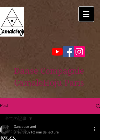
Danse Compagnie
CamaleHoju Paris
Post
全ての記事
Danseuse ami
全ての記事
3 févr. 2021
2 min de lecture