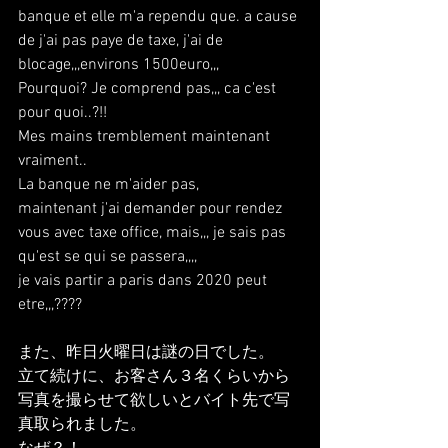
banque et elle m'a rependu que. a cause 
de j'ai pas paye de taxe, j'ai de 
blocage,,,environs 1500euro,,,
Pourquoi? Je comprend pas,,, ca c'est 
pour quoi..?!!
Mes mains tremblement maintenant 
vraiment..
La banque ne m'aider pas,
maintenant j'ai demander pour rendez 
vous avec taxe office, mais,,, je sais pas 
qu'est se qui se passera,,,,
je vais partir a paris dans 2020 peut 
etre,,,????
また、昨日火曜日は謎の日でした。
立て続けに、お客さん３名くらいから
写真を撮らせて欲しいとバイト先で写
真取られました。