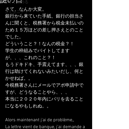
謎の日
今すぐ始める
さて、なんか大変。
コミュニティ
銀行から来ていた手紙、銀行の担当さ
んに聞くと、税務署から税金未払いの
ため１５万ほどの差し押さえとのこと
でした。
どういうこと？！なんの税金？！
学生の枠組みでバイトしてます
が、、、これのこと？！
もうドキドキ、手震えてます、、、銀
行は助けてくれないみたいだし、何と
かせねば。。
今税務署さんにメールでアポ申請中で
すが、どうなることやら、、、
本当に２０２０年内にパリを去ること
になるやもしれぬ。。
Alors maintenant j'ai de problème,,
La lettre vient de banque, j'ai demande a 