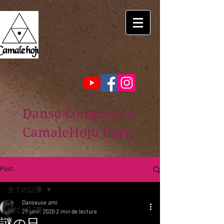
Danse Compagnie
CamaleHoju Paris
Post
全ての記事
Danseuse ami
全ての記事
29 janv. 2020
2 min de lecture