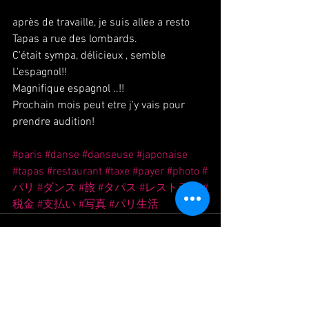
après de travaille, je suis allee a resto 
Tapas a rue des lombards.
C'était sympa, délicieux , semble 
L'espagnol!!
Magnifique espagnol ..!!
Prochain mois peut etre j'y vais pour 
prendre audition!
#paris
#danse
#danseuse
#japonaise
#tapas
#restaurant
#taxe
#payer
#photo
#
パリ
#ダンス
#旅
#タパス
#レストラン
#
税金
#支払い
#写真
#パリ生活