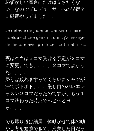
恥ずかしい舞台にだけは立ちたくな
い。なのでプロデューサーへの説得？
に朝費やしてました、、
Je deteste de jouer ou danser ou faire 
quelque chose gênant , donc j'ai essaye 
de discute avec producer tout matin la...
夜は本当は３コマ受ける予定が２コマ
に変更。でも、、、、２コマでよかっ
た、、、、
帰りは絞れますってくらいにシャツが
汗でボトボト、、、厳し目のバレエレ
ッスン２コマだったのですが、もう１
コマ終わった時点でへとへとヨ
ォ、、、
でも帰り道は結局、体動かせて体の動
かし方を勉強できて、充実した日だっ