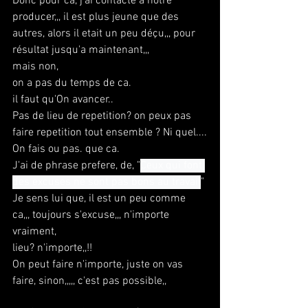
Donc pour ca, j'ai contacte a notre 
producer,,, il est plus jeune que des 
autres, alors il etait un peu déçu,,, pour 
résultat jusqu'a maintenant,,,
mais non,
on a pas du temps de ca.
il faut qu'On avancer..
Pas de lieu de repetition? on peux pas 
faire repetition tout ensemble ? Ni quel....
On fais ou pas. que ca.
J'ai de phrase prefere, de, "
Ceux qui font 
des excuses ne sont pas bons au travail
"
Je sens lui que, il est un peu comme 
ca,,, toujours s'excuse,,, n'importe 
vraiment,
lieu? n'importe,,!!
On peut faire n'importe, juste on vas 
faire, sinon,,,,, c'est pas possible,,