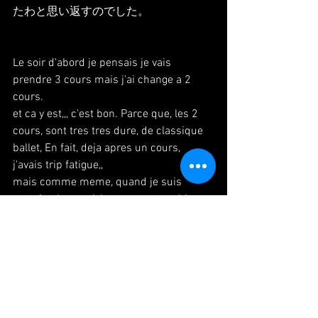
たわと思い返すのでした。
Le soir d'abord je pensais je vais 
prendre 3 cours mais j'ai change a 2 
cours.
et ca y est,,, c'est bon. Parce que, les 2 
cours, sont tres tres dure, de classique 
ballet, En fait, deja apres un cours, 
j'avais trip fatigue,,
mais comme meme, quand je suis 
rentrée chez moi, je me sens tres bien.
#paris
#danse
#danseuse
#japonaise
#theatre
#repetition
#lesson
#cours
#パ
リ
#ダンス
#旅
#演劇
#リハーサル
#レッ
スン
#パリ生活
#ダンス生活