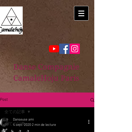
Danse Compagnie
CamaleHoju Paris
Post
全ての記事
Danseuse ami
全ての記事
4 sept. 2020
2 min de lecture