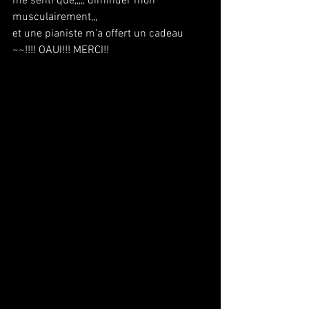
me senti que,,,,, diminuer mon 
musculairement,,,
et une pianiste m'a offert un cadeau 
~~!!!! OAUI!!! MERCI!!