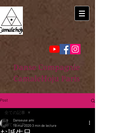
Danse Compagnie
CamaleHoju Paris
Post
全ての記事
Danseuse ami
全ての記事
18 mai 2020
3 min de lecture