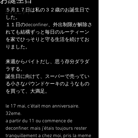
お誕生日
今すぐ始める
５月１７日は私の３２歳のお誕生日で
コミュニティ
した。
１１日のdeconfiner、外出制限が解除さ
れても結構ずっと毎日のルーティーン
を家でひっそりと守る生活を続けてお
りました。
来週からバイトだし、思う存分ダラダ
ラする。
誕生日に向けて、スーパーで売ってい
る小さなパウンドケーキのようなもの
を買って、大満足。
le 17 mai, c'était mon anniversaire. 
32eme.
a partir du 11 ou commence de 
deconfiner. mais j'étais toujours rester 
tranquillement a chez moi, pris la meme 