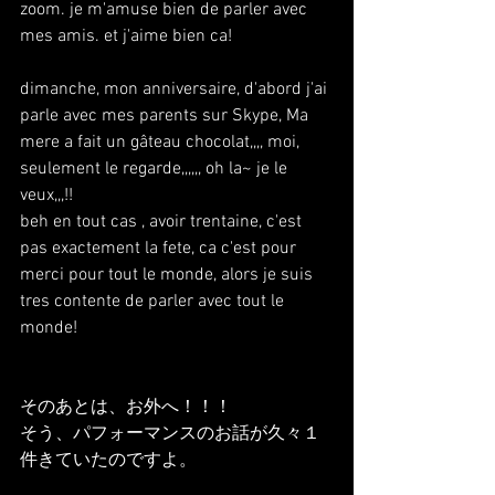
zoom. je m'amuse bien de parler avec 
mes amis. et j'aime bien ca!
dimanche, mon anniversaire, d'abord j'ai 
parle avec mes parents sur Skype, Ma 
mere a fait un gâteau chocolat,,,, moi, 
seulement le regarde,,,,,, oh la~ je le 
veux,,,!!
beh en tout cas , avoir trentaine, c'est 
pas exactement la fete, ca c'est pour 
merci pour tout le monde, alors je suis 
tres contente de parler avec tout le 
monde!
そのあとは、お外へ！！！
そう、パフォーマンスのお話が久々１
件きていたのですよ。