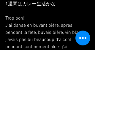
1週間はカレー生活かな
Trop bon!!
J'ai danse en buvant bière, apres, 
pendant la fete, buvais bière, vin blanc,,,
j'avais pas bu beaucoup d'alcool 
pendant confinement alors j'ai 
commence mal a alcool,,,,
de rest de curry, j'ai emporte. je peux 
rester une semaine avec cet curry.