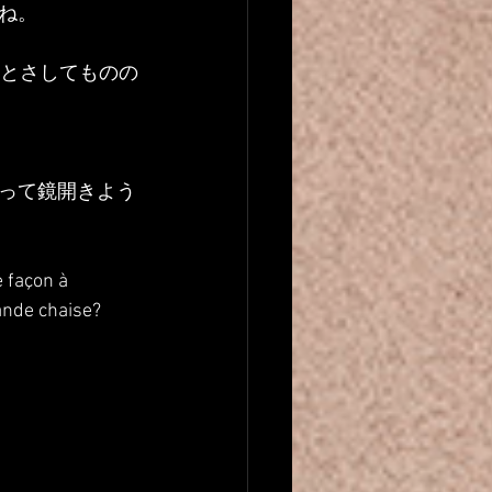
ね。
っとさしてものの
って鏡開きよう
 façon à 
rande chaise? 