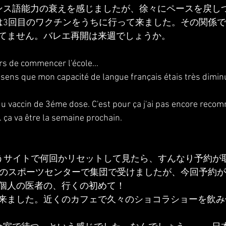
ンス語能力の衰えを感じましたが、徐々にペースを戻し
は3回目のワクチンをうちに行って来ました。その関係
てません。バレエ再開は来週でしょうか。
rs de commencer l'école...
 sens que mon capacité de langue français étais très diminu
s du vaccin de 3éme dose. C'est pour ça j'ai pas encore reco
. ça va être la semaine prochain.
b というサイトで何回かリセットして見たら、すんなり予約
区のスポーツセンターで集団で受けましたが、今回予約
個人の医者の、行くの初めて！
来ました。近くのカフェで久々のショコラショーを飲み