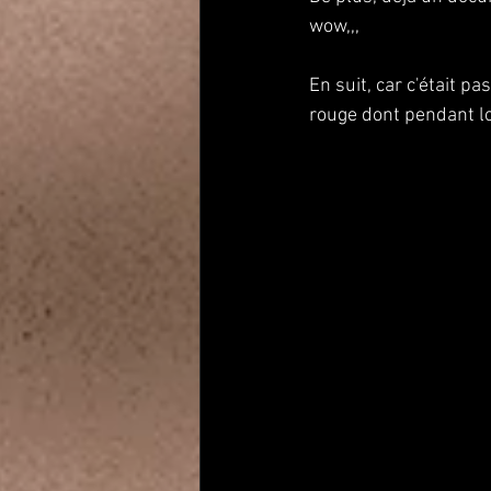
wow,,,
En suit, car c'était pa
rouge dont pendant lo