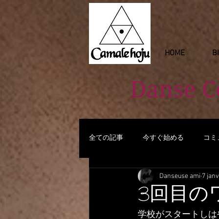
HOME
B
Danse 
全ての記事
今すぐ始める
コミ
Danseuse ami
7 janv
3回目のワクチン
学校がスタートしは