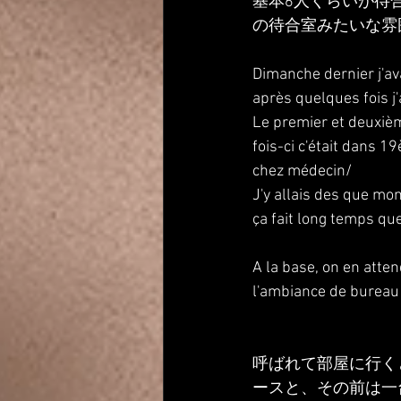
基本6人くらいが待
の待合室みたいな雰
Dimanche dernier j'av
après quelques fois j'
Le premier et deuxièm
fois-ci c'était dans 1
chez médecin/
J'y allais des que mon
ça fait long temps que
A la base, on en atte
l'ambiance de bureau 
呼ばれて部屋に行く
ースと、その前は一