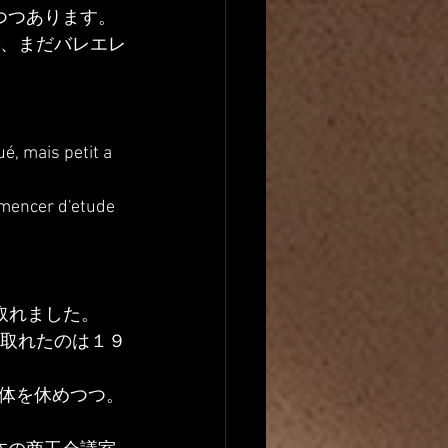
つつあります。
で、まだバレエレ
é, mais petit a 
mmencer d'etude 
が取れました。
が取れたのは１９
体を休めつつ。