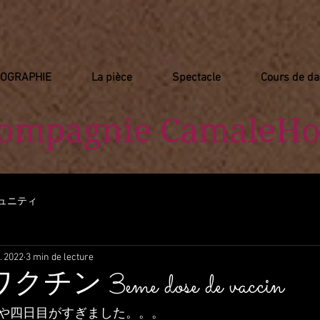
IOGRAPHIE
La pièce
Spectacle
Cours de d
Compagnie
​ CamaleHo
ュニティ
. 2022
3 min de lecture
 3eme dose de vaccin
や四日目がすぎました。。。