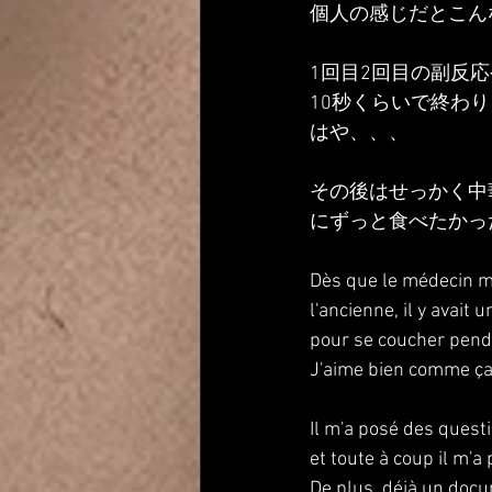
個人の感じだとこん
1回目2回目の副反
10秒くらいで終わ
はや、、、
その後はせっかく中
にずっと食べたかっ
Dès que le médecin m'
l'ancienne, il y avait 
pour se coucher penda
J'aime bien comme ça,
Il m'a posé des questio
et toute à coup il m'a p
De plus, déjà un docum