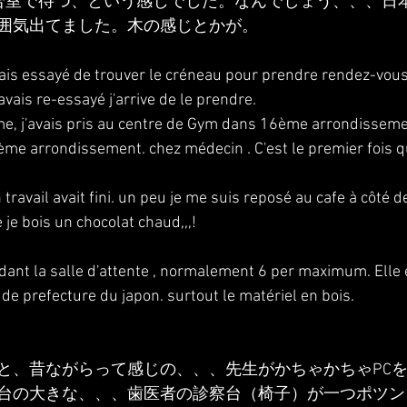
合室で待つ、という感じでした。なんでしょう、、、日
囲気出てました。木の感じとかが。
ais essayé de trouver le créneau pour prendre rendez-vous 
avais re-essayé j'arrive de le prendre.
e, j'avais pris au centre de Gym dans 16ème arrondissemen
9ème arrondissement. chez médecin . C'est le premier fois qu
 travail avait fini. un peu je me suis reposé au cafe à côté d
 je bois un chocolat chaud,,,!
ndant la salle d'attente , normalement 6 per maximum. Elle 
de prefecture du japon. surtout le matériel en bois.
と、昔ながらって感じの、、、先生がかちゃかちゃPC
台の大きな、、、歯医者の診察台（椅子）が一つポツン