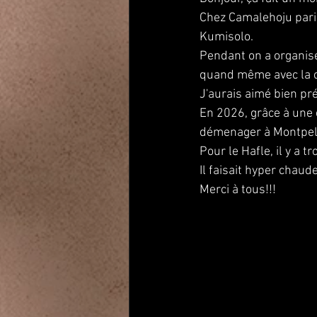
Chez Camalehoju pari
Kumisolo.
Pendant on a organisé
quand même avec la c
J'aurais aimé bien pr
En 2026, grâce à une é
démenager à Montpellie
Pour le Hafle, il y a t
Il faisait hyper chau
Merci à tous!!!