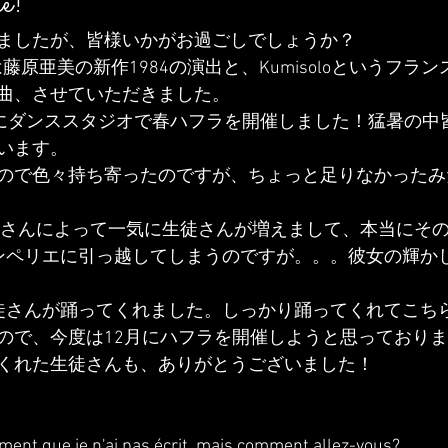
e!
ましたが、皆様いかがお過ごしでしょうか？
arisでは藤原亜美の新作1984の演出と、Kumisoloというフ
曲、させていただきました。
日にダンススタジオで春ハフラを開催しました！猛暑の中
います。
ので色々持ち寄ったのですが、ちょっと足りなかったみ
生徒さんによって一気に生徒さんが増えまして、本当にそ
ンペリエに引っ越してしまうのですが。。。彼女の輝か
徒さんが踊ってくれました。しっかり踊ってくれてこち
ので、今度は12月にハフラを開催しようと思っており
くれた生徒さんも、ありがとうございました！
oment que je n'ai pas écrit, mais comment allez-vous?