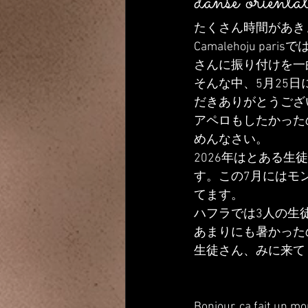
danse oriental
たくさん時間があき
Camalehoju p
さんに振り付けを一
そんな中、5月25
だきありがとうござ
アペロもしたかった
めんなさい。
2026年はとある
す。この7月にはモ
てます。
ハフラでは3人の生
あまりにも暑かった
生徒さん、みに来て
Bonjour, ça fait un m