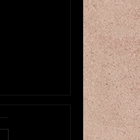
trée!
9日（火）からカマレホウジ
ダンスレッスンが再開しまし
 一段とパワーアップした内