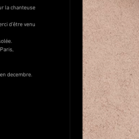
r la chanteuse 
rci d'être venu 
solée.
Paris, 
a en decembre.