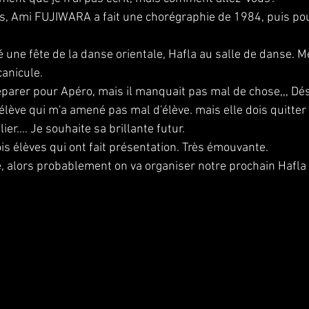
s, Ami FUJIWARA a fait une chorégraphie de 1984, puis pou
 une fête de la danse orientale, Hafla au salle de danse. Me
anicule.
éparer pour Apéro, mais il manquait pas mal de chose,,, Dé
lève qui m'a amené pas mal d'élève. mais elle dois quitter 
r.... Je souhaite sa brillante futur.
rois élèves qui ont fait présentation. Très émouvante.
de, alors probablement on va organiser notre prochain Hafl