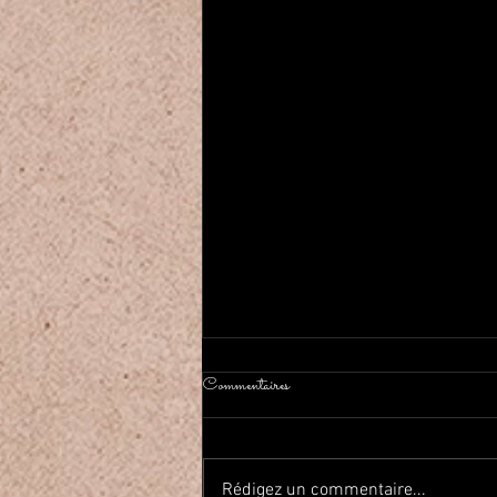
新作1984がローンチ Nouvelle
Commentaires
Pièce 1984 a été démarré
2026年、明けましておめでとう
ございます！ Camalehoju Parisは
Rédigez un commentaire...