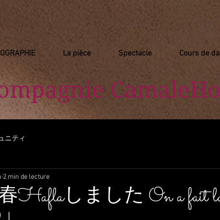
IOGRAPHIE
La pièce
Spectacle
Cours de d
Compagnie
​ CamaleHo
ュニティ
n
2 min de lecture
flaしました On a fait la fêt