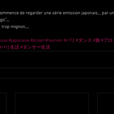
i commence de regarder une série emission japonais,,, par u
ic",,,
 trop mignon,,,,
euse
#japonaise
#projet
#reunion
#パリ
#ダンス
#旅
#プロ
#パリ生活
#ダンサー生活