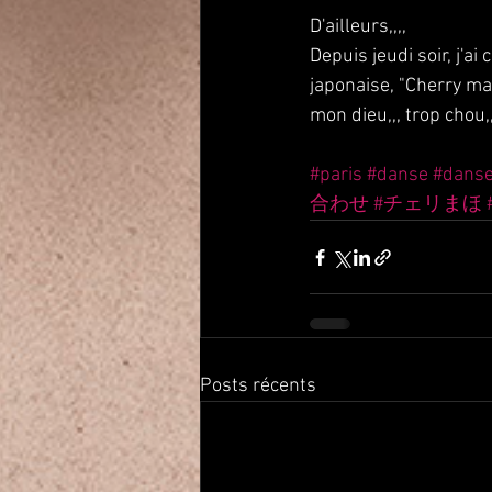
D'ailleurs,,,,
Depuis jeudi soir, j'a
japonaise, "Cherry mag
mon dieu,,, trop chou,,
#paris
#danse
#dans
合わせ
#チェリまほ
Posts récents