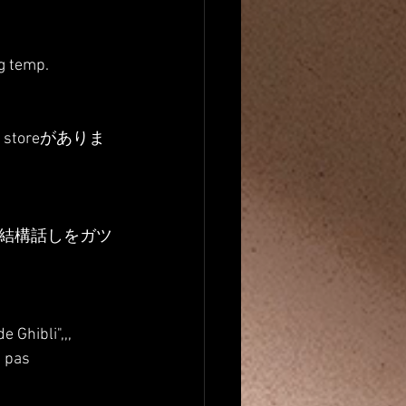
ng temp.
toreがありま
結構話しをガツ
 Ghibli",,,
, pas 