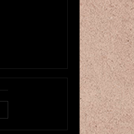
u créneau pour cours de danse
entale! ベリーダンスクラスが
ました
にちは！もう2025年も残り
くなってきましたね。。 そ
中、カマレホウジュ パリの
ーダンスクラスを増やしまし
 月曜の20時からと土曜の16