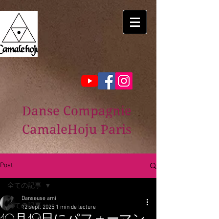
Danse Compagnie
CamaleHoju Paris
Post
全ての記事
Danseuse ami
全ての記事
12 sept. 2025
1 min de lecture