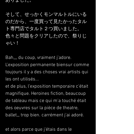
ありました。
そして、せっかくモンマルトルにいる
のだから、一度買って見たかったタル
ト専門店でタルト２つ買いました。
色々と問題をクリアしたので、祭りじ
ゃい！
Bah,,,, du coup, vraiment j'adore.
L'exposition permanente biensur comme 
toujours il y a des choses vrai artists qui 
les ont utilisés... 
et de plus, l'exposition temporaire c'était 
magnifique. Heroines fiction, beaucoup 
de tableau mais ce qui m'a touché était 
des oeuvres sur la pièce de theatre, 
ballet,,, trop bien. carrément j'ai adoré.
et alors parce que j'étais dans le 