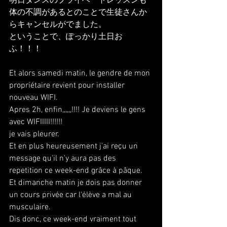
明日ダンスのプライベートレッスンも
体の不調があるとのことで生徒さんか
らキャンセルがでました。
ということで、ぽっかり土日お
ふ！！！
Et alors samedi matin, le gendre de mon 
propriétaire revient pour installer 
nouveau WIFI.
Apres 2h, enfin,,,,,,!!!! Je deviens le gens 
avec WIFIIIII!!!!!!
je vais pleurer.
Et en plus heureusement j'ai reçu un 
message qu'il n'y aura pas des 
repetition ce week-end grâce à pâque.
Et dimanche matin je dois pas donner 
un cours privée car l'élève a mal au 
musculaire.
Dis donc, ce week-end vraiment tout 