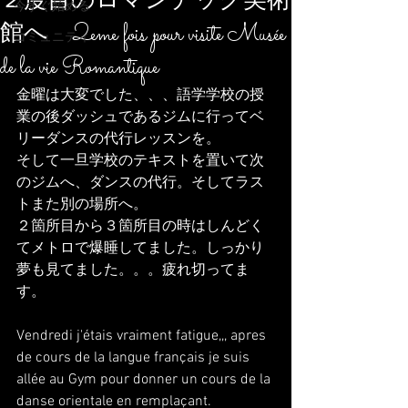
２度目のロマンチック美術
今すぐ始める
館へ 2eme fois pour visite Musée
コミュニティ
de la vie Romantique
金曜は大変でした、、、語学学校の授
業の後ダッシュであるジムに行ってベ
リーダンスの代行レッスンを。
そして一旦学校のテキストを置いて次
のジムへ、ダンスの代行。そしてラス
トまた別の場所へ。
２箇所目から３箇所目の時はしんどく
てメトロで爆睡してました。しっかり
夢も見てました。。。疲れ切ってま
す。
Vendredi j'étais vraiment fatigue,,, apres 
de cours de la langue français je suis 
allée au Gym pour donner un cours de la 
danse orientale en remplaçant. 