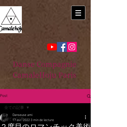
Danse Compagnie
CamaleHoju Paris
Post
全ての記事
Danseuse ami
全ての記事
17 avr. 2022
3 min de lecture