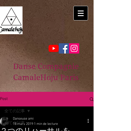
Danse Compagnie
CamaleHoju Paris
Post
全ての記事
Danseuse ami
全ての記事
18 mars 2019
1 min de lecture