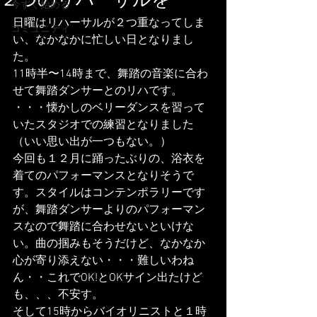
２つのリハーサルを
今すぐ始める
日曜はリハーサルが２つ重なってしま
コミュニティ
い、なかなかに忙しい日となりまし
た。
11時半〜14時まで、舞踏の音楽に合わ
せて舞踏ダンサーとのリハです。
・・・懐かしのベリーダンスを習って
いたスタジオでの練習となりました
（いい思い出が一つもない。）
今回も１２月に踊ったぶりの、浴衣を
着てのパフォーマンスとなりそうで
す。スタイルはコンテンポラリーです
が、舞踏ダンサーよりのパフォーマン
スなので舞踏に合わせないといけな
い。曲の掴みもそうだけど、なかなか
心が寄り添えない・・・難しいわね
ん・・これでOK!とOKサイン出たけど
も、、、不安す。
そして15時からバイオリニストと１時