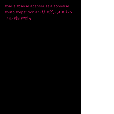
#paris
#danse
#danseuse
#japonaise
#buto
#repetition
#パリ
#ダンス
#リハー
サル
#旅
#舞踏