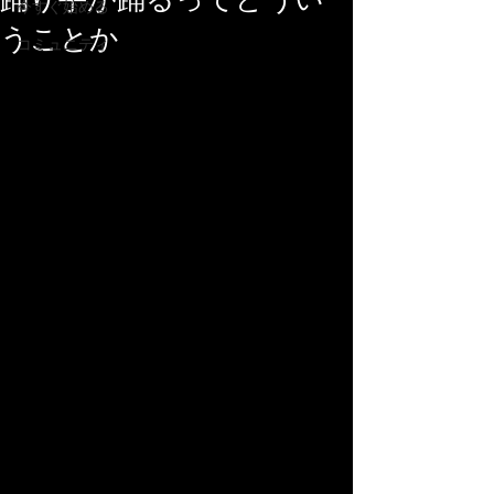
踊り手が踊るってどうい
今すぐ始める
うことか
コミュニティ