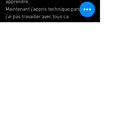
apprendre .
Maintenant j'appris technique parce que 
j'ai pas travailler avec tous ca.
Buto, contact improviser, etre en nu,, ce 
sont juste method, façon alors je dois 
trouver moi meme comme je vais 
enlever de technique, chemin et mon 
façon.
#paris
#danse
#danseuse
#japonaise
#lecon
#technique
#chemin
#パリ
#ダン
ス
#旅
#ダンサー
#学ぶ
#道のり
#表現方
法
#表現内容