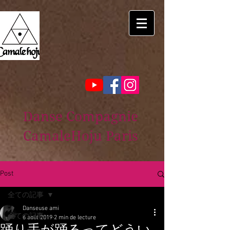
Danse Compagnie
CamaleHoju Paris
Post
全ての記事
Danseuse ami
全ての記事
6 août 2019
2 min de lecture