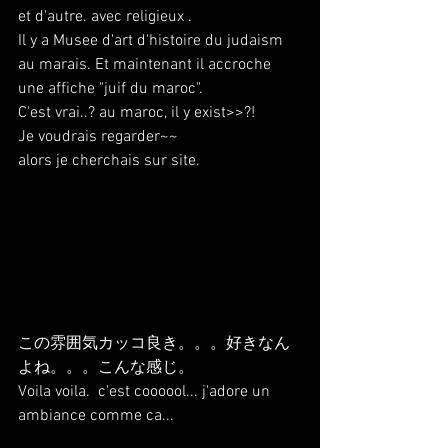
et d'autre. avec religieux .
Il y a Musee d'art d'histoire du judaism 
au marais. Et maintenant il accroche 
une affiche "juif du maroc".
C'est vrai..? au maroc, il y exist>>?!
Je voudrais regarder~~
alors je cherchais sur site.
この雰囲気カッコ良き。。。好きなん
よね。。。こんな感じ。
Voila voila.  c'est coooool... j'adore un 
ambiance comme ca...