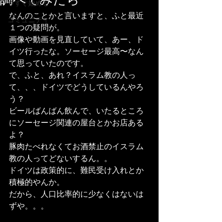
調べてみたら
今すぐ始める
なんのことかと言いますと、ふと最近
コミュニティ
１つの疑問が。
画像や動画を見直していて、あー、ド
イツ行ったな。ソーセージ最高〜なん
て思っていたのです。
で、ふと、あれ？イスラム教の人っ
て、、、ドイツでどうしているんやろ
う？
ビールばんばん飲んで、いたるところ
にソーセージ関連の屋台とかお店ある
よ？
豚肉たべれなくてお酒禁止のイスラム
教の人ってどないするん。。
ドイツは政策的に、難民受け入れとか
積極的やんか。
だから、人口比率的に少なくはないは
ずや。。。