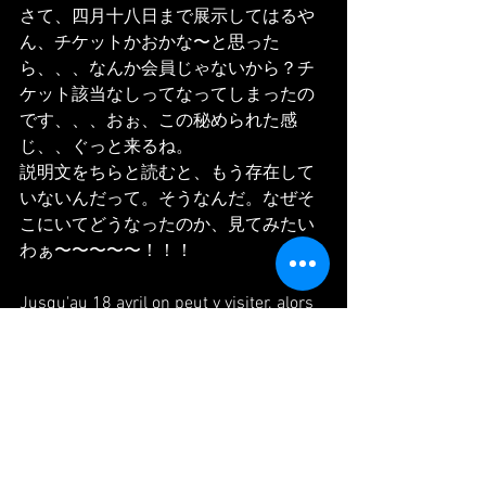
さて、四月十八日まで展示してはるや
ん、チケットかおかな〜と思った
ら、、、なんか会員じゃないから？チ
ケット該当なしってなってしまったの
です、、、おぉ、この秘められた感
じ、、ぐっと来るね。
説明文をちらと読むと、もう存在して
いないんだって。そうなんだ。なぜそ
こにいてどうなったのか、見てみたい
わぁ〜〜〜〜〜！！！
Jusqu'au 18 avril on peut y visiter. alors 
je pensais que acheter un billet, mais... 
a billetterie, a cause de ju suis pas un 
membre de la? ca marche pas...
Ohhh,,, quel mystère ... tres coooool...
Apres j'ai lu d'explication, disons qu'il 
existes plus aujourd'hui. beh bon, mais 
je voudrais chercher pourquoi ils étaient 