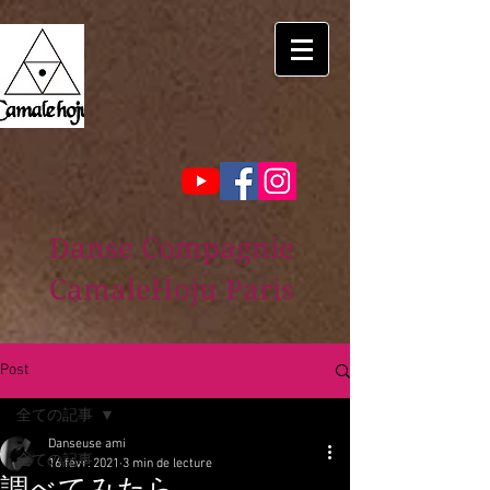
Danse Compagnie
CamaleHoju Paris
Post
全ての記事
Danseuse ami
全ての記事
16 févr. 2021
3 min de lecture