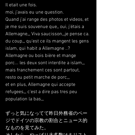
Il etait une fois.
moi, j'avais eu une question.
Quand j'ai range des photos et videos, et 
je me suis souvenue que,, oui, j'étais a 
Allemagne,,, Viva saucisson,,,je pense ca.
du coup,,, qu'est ce ils mangent les gens 
islam, qui habit a Allemagne ..?
Allemagne ou bois bière et mange 
porc... les deux sont interdite a islam,,, 
mais franchement ces sont partout, 
resto ou petit marche de porc,,,
et en plus, Allemagne qui accepte 
refugees,,, c'est a dire pas tres peu 
population la bas,,,
ずっと気になってて昨日外務省のペー
ジでドイツの宗教の割合とニュース的
なものを見てみた。