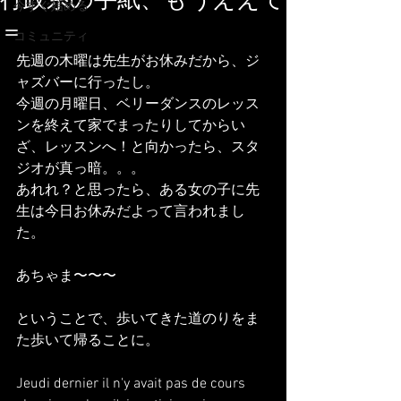
行政系の手紙、もうええて
今すぐ始める
＝
コミュニティ
先週の木曜は先生がお休みだから、ジ
ャズバーに行ったし。
今週の月曜日、ベリーダンスのレッス
ンを終えて家でまったりしてからい
ざ、レッスンへ！と向かったら、スタ
ジオが真っ暗。。。
あれれ？と思ったら、ある女の子に先
生は今日お休みだよって言われまし
た。
あちゃま〜〜〜
ということで、歩いてきた道のりをま
た歩いて帰ることに。
Jeudi dernier il n'y avait pas de cours 