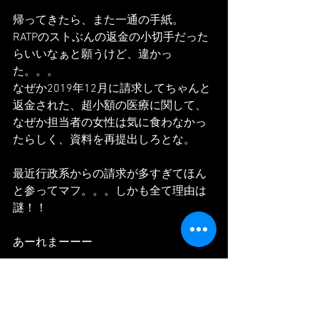
帰ってきたら、また一通の手紙。
RATPのストぶんの返金の小切手だった
らいいなぁと願うけど、違かっ
た。。。
なぜか2019年12月に請求してちゃんと
返金された、超小額の医療に関して、
なぜか担当者の女性は気に食わなかっ
たらしく、資料を再提出しろとな。
最近行政系からの請求が多すぎてほん
と参ってマフ。。。しかも全て理由は
謎！！
あーれまーーー
Quand je suis rentrée chez moi, il y avait 
une lettre, encore.
J'ai bien espere que j'ai recu d'une 