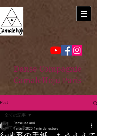
Danse Compagnie
CamaleHoju Paris
Post
全ての記事
Danseuse ami
全ての記事
4 mars 2020
4 min de lecture