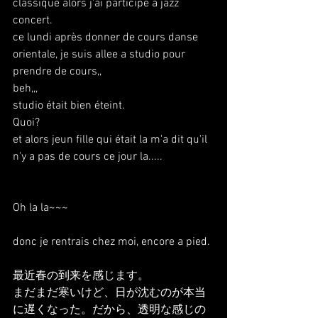
classique alors j'ai participe a jazz 
concert.
ce lundi après donner de cours danse 
orientale, je suis allee a studio pour 
prendre de cours,,
beh,,,
studio était bien éteint.
Quoi?
et alors jeun fille qui était la m'a dit qu'il 
n'y a pas de cours ce jour la.....
Oh la la~~~
donc je rentrais chez moi, encore a pied.
最近春の到来を感じます。
まだまだ寒いけど、日が沈むのが本当
に遅くなった。だから、透明な感じの