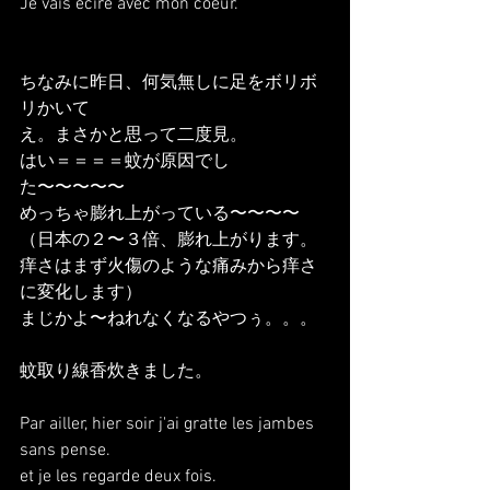
Je vais ecire avec mon coeur.
ちなみに昨日、何気無しに足をボリボ
リかいて
え。まさかと思って二度見。
はい＝＝＝＝蚊が原因でし
た〜〜〜〜〜
めっちゃ膨れ上がっている〜〜〜〜
（日本の２〜３倍、膨れ上がります。
痒さはまず火傷のような痛みから痒さ
に変化します）
まじかよ〜ねれなくなるやつぅ。。。
蚊取り線香炊きました。
Par ailler, hier soir j'ai gratte les jambes 
sans pense.
et je les regarde deux fois.