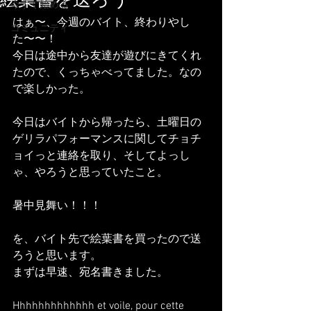
絵葉書を送ろう
今すぐ始める
はぁ〜、今週のバイト、終わりやし
コミュニティ
た〜〜！
今日は途中から友達が遊びにきてくれ
たので、くっちゃべってました。なの
で楽しかった。
今日はバイトから帰ったら、土曜日の
ゲリラパフォーマンスに関してチョチ
ョイっと連絡を取り、そしてよっし
ゃ、やろうと思っていたこと。
暑中見舞い！！！
を、バイト先で絵葉書を買ったので送
ろうと思います。
まずは早速、宛名書きました。
Hhhhhhhhhhhhh et voile, pour cette 