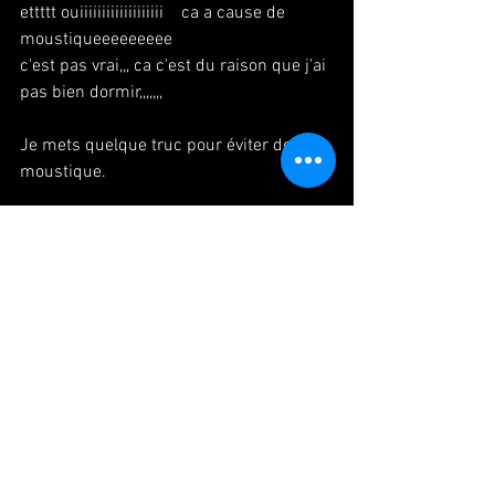
ettttt ouiiiiiiiiiiiiiiiiiii    ca a cause de 
moustiqueeeeeeeee
c'est pas vrai,,, ca c'est du raison que j'ai 
pas bien dormir,,,,,,,
Je mets quelque truc pour éviter de 
moustique.
#paris
#danse
#danseuse
#japonaise
#card
#cartepostale
#moustique
#パリ
#
ダンス
#旅
#絵葉書
#暑中見舞い
#蚊
#パ
リ生活
Voir tout
Posts récents