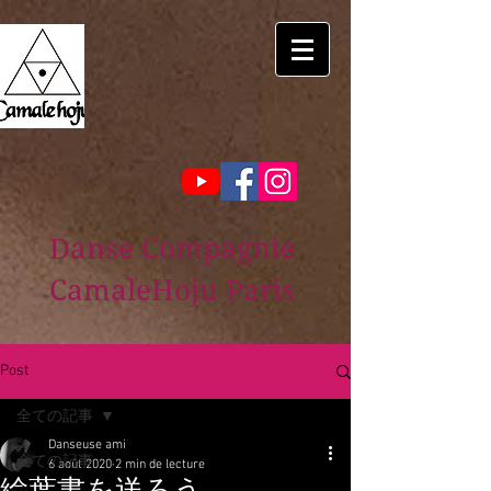
Danse Compagnie
CamaleHoju Paris
Post
全ての記事
Danseuse ami
全ての記事
6 août 2020
2 min de lecture