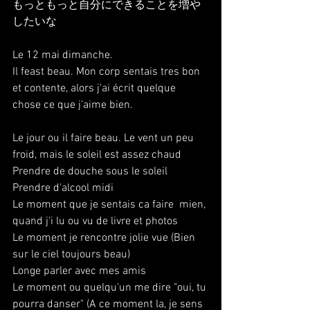
もっともっと自分にできることを増や
したいな
Le 12 mai dimanche.
Il feast beau. Mon corp sentais tres bon 
et contente, alors j'ai écrit quelque 
chose ce que j'aime bien.
Le jour ou il faire beau. Le vent un peu 
froid, mais le soleil est assez chaud 
Prendre de douche sous le soleil
Prendre d'alcool midi
Le moment que je sentais ca faire  mien, 
quand j'i lu ou vu de livre et photos
Le moment je rencontre jolie vue (Bien 
sur le ciel toujours beau)
Longe parler avec mes amis
Le moment ou quelqu'un me dire "oui, tu 
pourra danser" (A ce moment la, je sens 