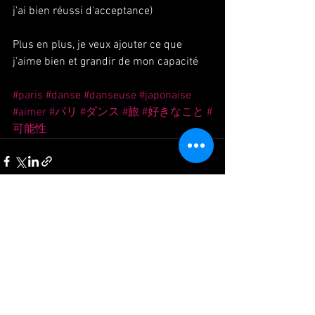
j'ai bien réussi d'acceptance)
Plus en plus, je veux ajouter ce que 
j'aime bien et grandir de mon capacité 
#paris
#danse
#danseuse
#japonaise
#aimer
#パリ
#ダンス
#旅
#好きなこと
#
可能性
Voir tout
Posts récents