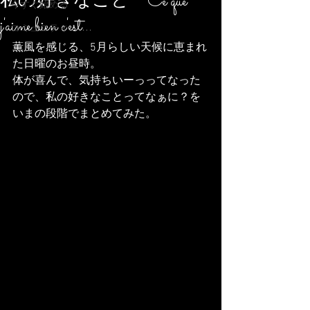
私の好きなこと Ce que
今すぐ始める
j'aime bien c'est...
コミュニティ
薫風を感じる、5月らしい天候に恵まれ
た日曜のお昼時。
体が喜んで、気持ちいーっってなった
ので、私の好きなことってなぁに？を
いまの段階でまとめてみた。