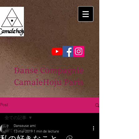
Danse Compagnie
CamaleHoju Paris
Post
全ての記事
Danseuse ami
全ての記事
13 mai 2019
1 min de lecture