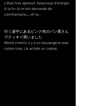
c'était tres agressif, beaucoup d'énergie.
A la fin ils m'ont demande de 
commentaire,,,,, oh la...
行く途中にあるピンク色のパン屋さん
でクッキー買いました
Moitié chemin il y a un boulangerie avec 
colore rose, j'ai achete un cookie.