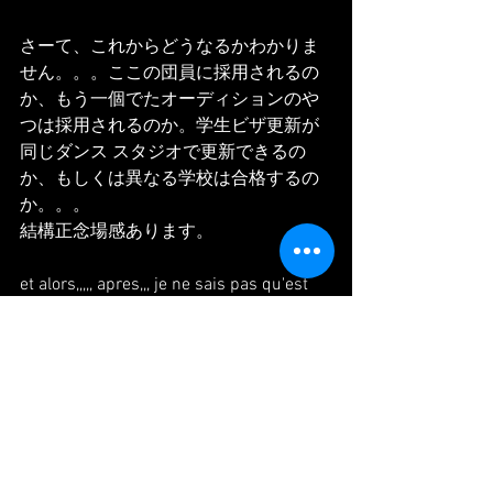
さーて、これからどうなるかわかりま
せん。。。ここの団員に採用されるの
か、もう一個でたオーディションのや
つは採用されるのか。学生ビザ更新が
同じダンス スタジオで更新できるの
か、もしくは異なる学校は合格するの
か。。。
結構正念場感あります。
et alors,,,,, apres,,, je ne sais pas qu'est 
ce qui se passera. je vais rejoindre cette 
compagnie?
ca va passer que j'ai pris d'audition de 
l'autre? ma carte sejour,,, je peux 
renouveler le meme studio? sinon je 
réussira de passer d'autre école?
Maintenant je me sens il faut que je 