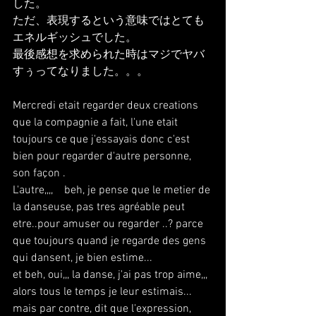
した。
ただ、表現するという意味ではとても
エネルギッシュでした。
最後感想を求められた時はマジでヤバ
すぅってなりました。。。
Mercredi etait regarder deux creations 
que la compagnie a fait, l'une etait 
toujours ce que j'essayais donc c'est 
bien pour regarder d'autre personne, 
son façon .
L'autre,,,,    beh, je pense que le metier de 
la danseuse, pas tres agréable peut 
etre..pour amuser ou regarder ..? parce 
que toujours quand je regarde des gens 
qui dansent, je bien estime... 
et beh, oui,,, la danse, j'ai pas trop aime,,, 
alors tous le temps je leur estimais...
mais par contre, dit que l'expression, 