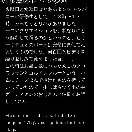
研修生の日々 stagiaire
今すぐ始める
火曜日と水曜日はとあるダンス カンパ
コミュニティ
ニーの研修生として、１３時〜１７
時、みっちりとリハがありました。
一つのクリエイションを、私なりにど
う解釈して踊るのかというのと、もう
一つデュオのパートは完璧に真似てね
というものでした。何百回とビデオを
繰り返しみて覚えましたョ。。。
この時はお昼ご飯にぺちゃんこのクロ
ワッサンとコルドンブルーという、ハ
ムにチーズ挟んで揚げたものを持って
いっていたので、少しぱらつく雨の中
ガーディアンのおじさんと仲良くお話
ししつつ。
Mardi et mercredi , a partir du 13h 
jusqu'au 17h j'avais repetition tant que 
stagiaire.