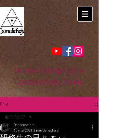
Danse Compagnie
CamaleHoju Paris
Post
全ての記事
Danseuse ami
全ての記事
13 mai 2021
3 min de lecture