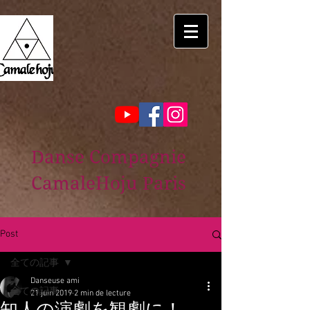
Danse Compagnie
CamaleHoju Paris
Post
全ての記事
Danseuse ami
全ての記事
21 juin 2019
2 min de lecture