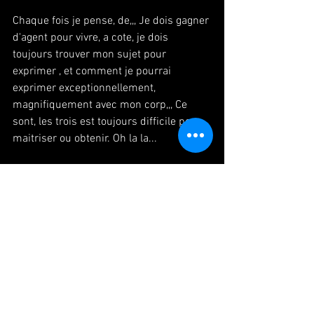
Chaque fois je pense, de,,, Je dois gagner 
d'agent pour vivre, a cote, je dois 
toujours trouver mon sujet pour 
exprimer , et comment je pourrai 
exprimer exceptionnellement, 
magnifiquement avec mon corp,,, Ce 
sont, les trois est toujours difficile pour 
maitriser ou obtenir. Oh la la...
#Paris
#danse
#danseuse
#japonaise
#100ecs
#marystuart
#summertidecompany
#jouer
#パリ
#ダ
ンス
#旅
#舞台
#演劇
#表現
#役者
#ダン
サー