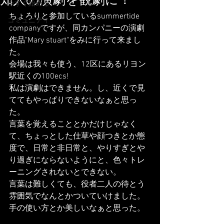
知人の演劇を観劇に！
今すぐ始める
ちょろりと参加しているsummertide 
コミュニティ
companyですが、同カンパニーの演劇
作品"Mary stuart"をみに行って来まし
た。
会場は我々も使う、12区にあるリヨン
駅近くの100ecs!
私は演劇はできません。し、近くで見
ててもやっぱりできないなぁと思っ
た。
言葉を覚えることとかだけじゃなく
て、ちょっとした仕草や顔つきとか態
度で、日常と非日常と、やりすぎとや
り過ぎにならないようにと、色々トレ
ーニングされないとできない。
言葉は難しくても、役者二人の待とう
雰囲気でなんとかついていけました。
手の使い方とか美しいなぁと思った。