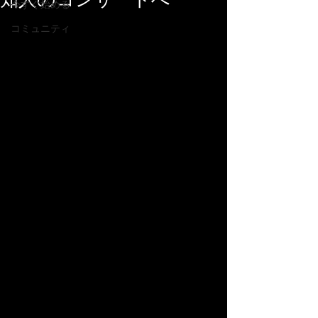
知人のコンサートへ
今すぐ始める
コミュニティ