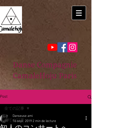
Danse Compagnie
CamaleHoju Paris
Post
全ての記事
Danseuse ami
全ての記事
16 sept. 2019
2 min de lecture