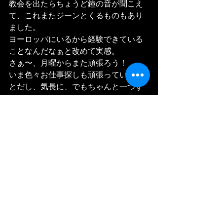
教会を出たらちょうど鐘の音が聞こえ
て、これまたジーンとくるものもあり
ました。
ヨーロッパにいるから経験できている
ことなんだなぁと改めて実感。
さぁ〜、月曜からまた頑張ろう！
いま色々お仕事探しも頑張っているこ
とだし、気長に、でもちゃんと一つず
つやっていこう！！
Quand je suis sortie l'église, la cloche a 
aussi sonne. Ca me touche.
Parce que je suis ici, en Europe donc je 
peux écouter tout ca.
Ok, bon beh je vais bien  travailler a 
partir de demain!
#paris
#danse
#danseuse
#japonaise
#concert
#eglise
#パリ
#ダンス
#旅
#コ