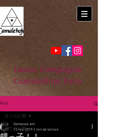
Danse Compagnie
CamaleHoju Paris
Post
全ての記事
Danseuse ami
全ての記事
12 nov. 2019
2 min de lecture