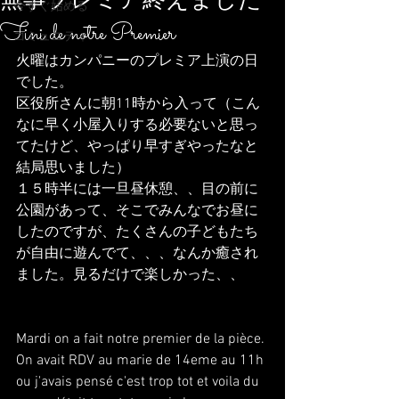
無事プレミア終えました
今すぐ始める
Fini de notre Premier
コミュニティ
火曜はカンパニーのプレミア上演の日
でした。
区役所さんに朝11時から入って（こん
なに早く小屋入りする必要ないと思っ
てたけど、やっぱり早すぎやったなと
結局思いました）
１５時半には一旦昼休憩、、目の前に
公園があって、そこでみんなでお昼に
したのですが、たくさんの子どもたち
が自由に遊んでて、、、なんか癒され
ました。見るだけで楽しかった、、
Mardi on a fait notre premier de la pièce.
On avait RDV au marie de 14eme au 11h 
ou j'avais pensé c'est trop tot et voila du 