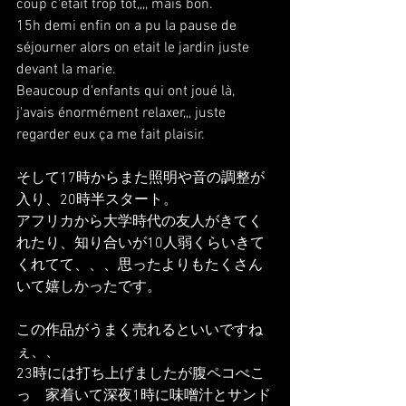
coup c'était trop tot,,,, mais bon.
15h demi enfin on a pu la pause de 
séjourner alors on etait le jardin juste 
devant la marie.
Beaucoup d'enfants qui ont joué là, 
j'avais énormément relaxer,,, juste 
regarder eux ça me fait plaisir.
そして17時からまた照明や音の調整が
入り、20時半スタート。
アフリカから大学時代の友人がきてく
れたり、知り合いが10人弱くらいきて
くれてて、、、思ったよりもたくさん
いて嬉しかったです。
この作品がうまく売れるといいですね
ぇ、、
23時には打ち上げましたが腹ペコぺこ
っ　家着いて深夜1時に味噌汁とサンド