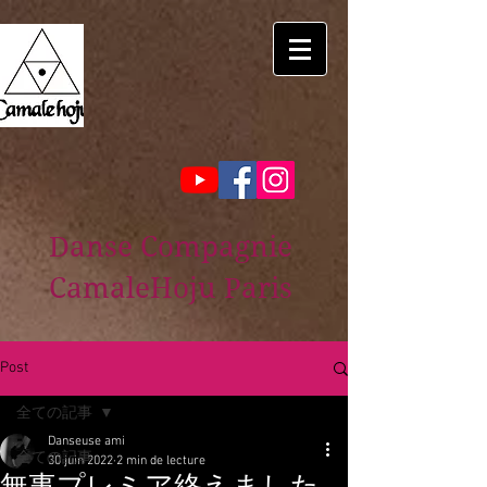
Danse Compagnie
CamaleHoju Paris
Post
全ての記事
Danseuse ami
全ての記事
30 juin 2022
2 min de lecture