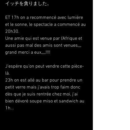
イッチを貪りました。
ET 17h on a recommencé avec lumière 
et le sonne, le spectacle a commencé au 
20h30.
Une amie qui est venue par l'Afrique et 
aussi pas mal des amis sont venues,,,, 
grand merci a eux,,,,,!!!!
J'espère qu'on peut vendre cette pièce-
là.
23h on est allé au bar pour prendre un 
petit verre mais j'avais trop faim donc 
dès que je suis rentrée chez moi, j'ai 
bien dévoré soupe miso et sandwich au 
1h...