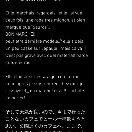
Et je marchais, regardais,, et je l'ai vue 
deux fois, une robe tres mignon, et bien 
marque que "6euros"..
BON MARCHE!!
peut etre dernière modele,,? elle a deja 
un peu casse sur l'épaule , mais ca va=!
C'est pas grave avec quel material! parce 
que, 6 euros!
Elle était aussi, essayage a été ferme, 
donc apres je suis rentrée chez moi, je 
l'essaye et,,, ca marche! ouai!!!  j'ai hate 
de porter!
そして天気が良いので、今まで行った
ことないカフェでビール一杯飲もうと
思い、公園近くのカフェへ。ここで、