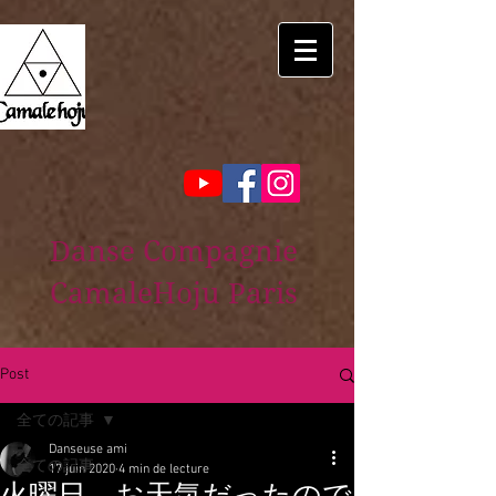
Danse Compagnie
CamaleHoju Paris
Post
全ての記事
Danseuse ami
全ての記事
17 juin 2020
4 min de lecture