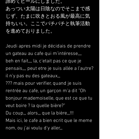
諦めてビールにしました。
あっつい太陽は日陰なのでそこまで感
じず、たまに吹きとおる風が最高に気
持ちいい。ここでパチパチと執筆活動
を進めておりました。
Jeudi apres midi je décidais de prendre 
un gateau au cafe qui m'intéresse,,,,
beh en fait,,,, la, c'etait pas ce que je 
pensais,,,, peut etre je suis allée a l'autre?
il n'y pas eu des gateaux,,,
??? mais pour verifier, quand je suis 
rentrée au cafe, un garçon m'a dit "Oh 
bonjour mademoiselle, que est ce que tu 
veut boire ? la quelle bière?"
Du coup,,, alors,,, que la bière,,,!!!
Mais ici, le cafe a bien ecrit que le meme 
nom, ou j'ai voulu d'y aller,,,