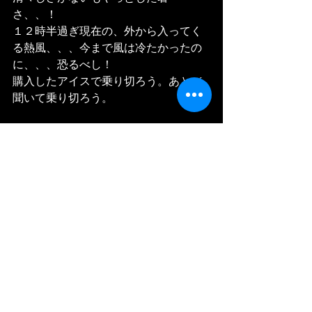
さ、、！
１２時半過ぎ現在の、外から入ってく
る熱風、、、今まで風は冷たかったの
に、、、恐るべし！
購入したアイスで乗り切ろう。あとtrf
聞いて乗り切ろう。
et oui, peut etre vous avez deja trouve 
que dans ma frigo il n'y a pas beaucoup, 
comme meme. tout le temps je mange 
un cake,,,,
vendredi matin j'ai hate de faire laver 
des vêtements! deja au matin je me 
sens pas frais dans l'air,,, deja chaude,,,
donc bon beh je vais essayer de sauver 
avec une glace, et écouter de la musique 
qui est tres connu de la musique l'été au 