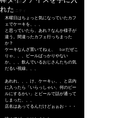
棒タイプアイスを手に入
今すぐ始める
れた
コミュニティ
木曜日はちょっと気になっていたカフ
ェでケーキを、、、
と思っていたら、あれ？なんか様子が
違う。間違ったカフェ行っちまった
か？
ケーキなんざ置いてねぇ、　barだぜこ
りゃ、、、ビールばっかりやない
か、、、飲んでいるおじさんたちの気
だるい視線、、、
あれれ、、、け、ケーキぃ、、と店内
に入ったら「いらっしゃい、何のビー
ルにするかい」とビールで話が通って
しまった、、、
店名はあってるんだけどぉぉお・・・