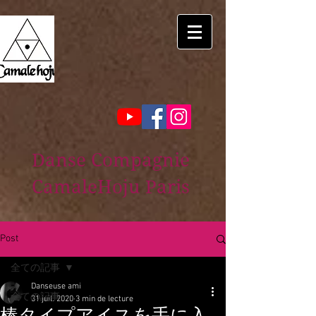
Danse Compagnie
CamaleHoju Paris
Post
全ての記事
Danseuse ami
全ての記事
31 juil. 2020
3 min de lecture