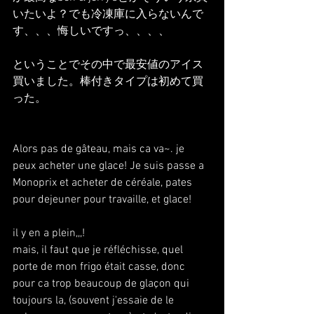
いたいよ？でも冷凍庫に入らないんで
す、、、悔しいですっ、、、、
ということでその中で最安値のアイス
買いました。棒付きタイプは初めて買
った。
Alors pas de gâteau, mais ca va~. je 
peux acheter une glace! Je suis passe a 
Monoprix et acheter de céréale, pates 
pour dejeuner pour travaille, et glace!
il y en a plein,,,!
mais, il faut que je réfléchisse, quel 
porte de mon frigo était casse, donc 
pour ca trop beaucoup de glaçon qui 
toujours la, (souvent j'essaie de le 