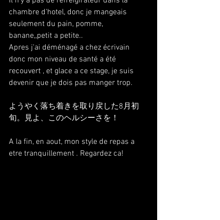
Il n'y a pas de refreigirateur dans la 
chambre d'hotel, donc je mangeais 
seulement du pain, pomme, 
banane,,petit a petite..
Apres j'ai déménagé a chez écrivain 
donc mon niveau de santé a été 
recouvert , et glace a ce stage, je suis 
devenir que je dois pas manger trop.
ようやく落ち着きを取り戻した8月初
旬。見よ、このヘルシーさを！
A la fin, en aout, mon style de repas a 
etre tranquillement . Regardez ca!