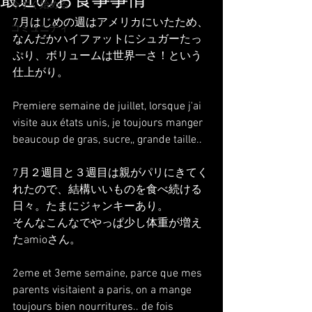
最近のお食事事情
今すぐ始める
7月はじめの週はアメリカにいたため、
コミュニティ
なんだかハイファットにシュガーたっ
ぷり、ボリュームは世界一さ！という
仕上がり。
Premiere semaine de juillet, lorsque j'ai 
visite aux états unis, je toujours manger 
beaucoup de gras, sucre,, grande taille..
7月２週目と３週目は親がパリにきてく
れたので、結構いいものを食べ続ける
日々。たまにジャンキーあり。
そんなこんなでやっぱ少し体重が増え
たamioさん。
2eme et 3eme semaine, parce que mes 
parents visitaient a paris, on a mange 
toujours bien nourritures.. de fois 