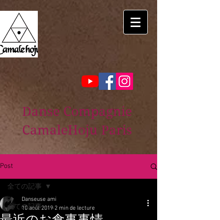
Danse Compagnie
CamaleHoju Paris
Post
全ての記事
Danseuse ami
全ての記事
10 août 2019
2 min de lecture