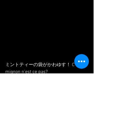
ミントティーの袋がかわゆす！ C'est 
mignon n'est ce pas?
#paris
#danse
#danseuse
#japonaise
#manger
#repas
#sante
#パリ
#ダンス
#
旅
#食事
#ヘルシー
#ジャンキー
#食生
活