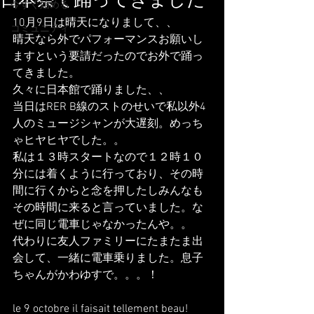
日本祭で踊ってきました
今すぐ始める
10月9日は晴天になりまして、、
コミュニティ
晴天なら外でパフォーマンスお願いし
ますという要請だったのでお外で踊っ
てきました。
久々に日本館で踊りました、、
当日はRER B線のストのせいで私以外4
人のミュージシャンが大遅刻。めっち
ゃヒヤヒヤでした。。
私は１３時スタートなので１２時１０
分には着くように行っており、その時
間に行くからと念を押したしみんなも
その時間に来ると言っていました。な
ぜに同じ電車じゃなかったんや。。
代わりに友人ファミリーにたまたま出
会して、一緒に電車乗りました。息子
ちゃんがかわゆすで。。。！
le 9 octobre il faisait tellement beau! 