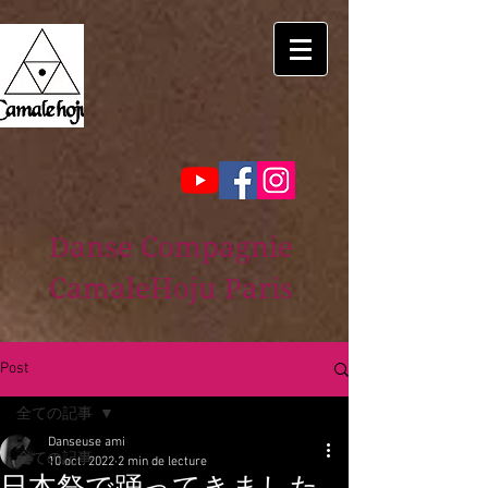
Danse Compagnie
CamaleHoju Paris
Post
全ての記事
Danseuse ami
全ての記事
10 oct. 2022
2 min de lecture