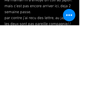
Ma maman m'a envoye un coli au japon. 
mais c'est pas encore arriver ici, deja 2 
semaine passe.
par contre j'ai recu des lettre, au japon. 
les deux sont pas pareille compagnie//
J'etais metone!
やっぱ日本は律儀ね・・
Alors japon est toujours fidèle..!!
#paris
#danse
#danseuse
#japonaise
#appartement
#cambodge
#demenager
#classique
#lettre
#パリ
#ダンス
#旅
#ア
パルトマン
#泥棒
#引越し
#バレエ
#ハ
ガキ
#パリ生活