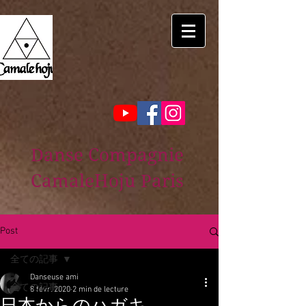
Danse Compagnie
CamaleHoju Paris
Post
全ての記事
Danseuse ami
全ての記事
8 févr. 2020
2 min de lecture