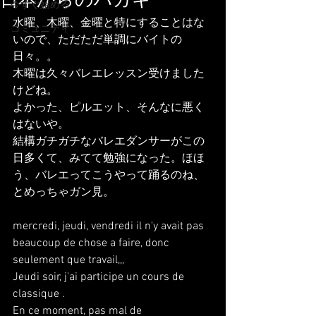
日本からのハガキ
今すぐ始める
水曜、木曜、金曜と特にすることはな
コミュニティ
いので、ただただ単調にバイトの
日々。。
木曜は久々バレエレッスン受けました
けどね。
よかった、ピルエット、そんなに悪く
はないや。
結構ガチガチなバレエダンサーがこの
日多くて、みてて勉強になった。ほほ
う、バレエってこうやって踊るのね、
とめっちゃガン見。
mercredi, jeudi, vendredi il n'y avait pas 
beaucoup de chose a faire, donc 
seulement que travail,,,
Jeudi soir, j'ai participe un cours de 
classique .
En ce moment, pas mal de 