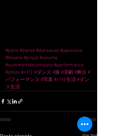
#paris
#danse
#danseuse
#japonaise
#theatre
#projet
#seisme
#summertidecompany
#performance
#photo
#パリ
#ダンス
#旅
#演劇
#舞台
#
パフォーマンス
#写真
#パリ生活
#ダン
ス生活
Voir tout