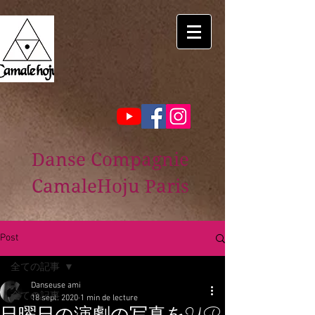
Danse Compagnie
CamaleHoju Paris
Post
全ての記事
Danseuse ami
全ての記事
18 sept. 2020
1 min de lecture