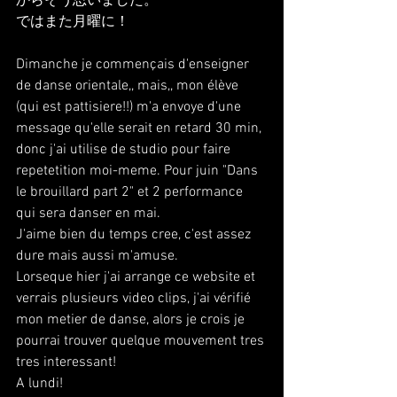
からそう思いました。
ではまた月曜に！
Dimanche je commençais d'enseigner 
de danse orientale,, mais,, mon élève 
(qui est pattisiere!!) m'a envoye d'une 
message qu'elle serait en retard 30 min, 
donc j'ai utilise de studio pour faire 
repetetition moi-meme. Pour juin "Dans 
le brouillard part 2" et 2 performance 
qui sera danser en mai.
J'aime bien du temps cree, c'est assez 
dure mais aussi m'amuse.
Lorseque hier j'ai arrange ce website et 
verrais plusieurs video clips, j'ai vérifié 
mon metier de danse, alors je crois je 
pourrai trouver quelque mouvement tres 
tres interessant!
A lundi!