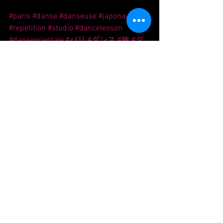
#paris
#danse
#danseuse
#japonaise
#repetition
#studio
#dancelesson
#danseorientale
#パリ
#ダンス
#旅
#ダ
ンスレッスン
#リハーサル
#ベリーダン
ス
Voir tout
Posts récents