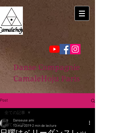
Danse Compagnie
CamaleHoju Paris
Post
全ての記事
Danseuse ami
全ての記事
13 mai 2019
2 min de lecture