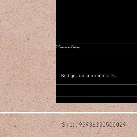
Commentaires
Rédigez un commentaire...
2026年春Haflaしました On a
fait la fête de la danse orientale!
Siret : 93936330500029