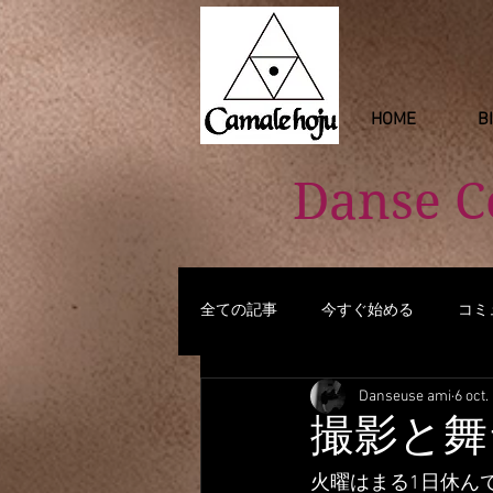
HOME
B
Danse 
全ての記事
今すぐ始める
コミ
Danseuse ami
6 oct.
撮影と舞
火曜はまる1日休ん