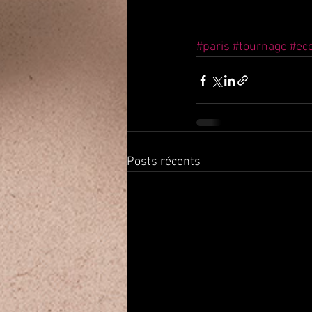
#paris
#tournage
#ec
Posts récents