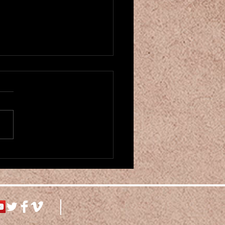
u créneau pour cours de danse
entale! ベリーダンスクラスが
ました
にちは！もう2025年も残り
くなってきましたね。。 そ
中、カマレホウジュ パリの
ーダンスクラスを増やしまし
 月曜の20時からと土曜の16
からです。 もしお時間があ
お越しください♪ 現在6月の
 saisonに向けてたくさん振り
曲をやっている最中です！
! il reste peu de temps pour