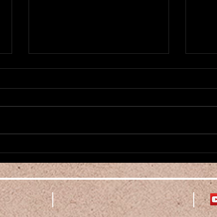
Nouvea
新作1984がローンチ Nouvelle
Pièce 1984 a été démarré
ori
増え
2026年、明けましておめでとう
こん
ございます！ Camalehoju Parisは
少な
ベリーんダンスクラスを増やした
んな
り、アノンスも諦めずかけていき
ベリ
ますので今後ともどうぞよろしく
た！
お願いいたします。 さて、ジョ
時半
ージ・オーウェル著1984を題材
れば
にしたダンステアトル作品のリハ
fin
ーサルがスタートしました！3ヶ
付け
月しかない、というか計12回し
Salut