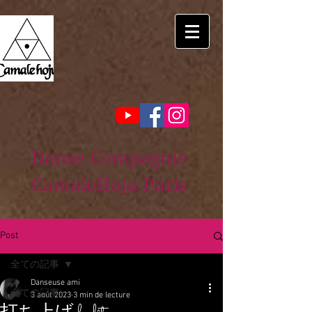
Danse Compagnie
CamaleHoju Paris
Post
全ての記事
Danseuse ami
全ての記事
3 août 2023
3 min de lecture