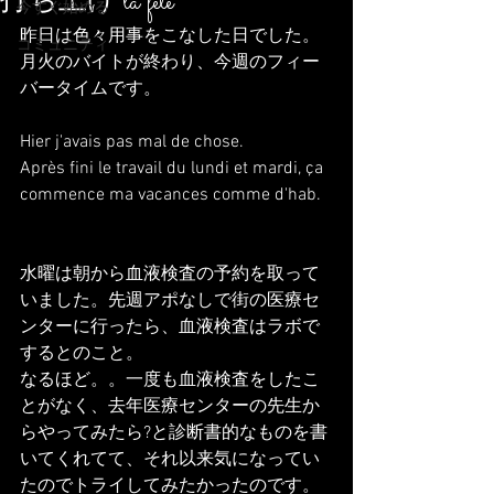
打ち上げ la fête
今すぐ始める
昨日は色々用事をこなした日でした。
コミュニティ
月火のバイトが終わり、今週のフィー
バータイムです。
Hier j'avais pas mal de chose.
Après fini le travail du lundi et mardi, ça 
commence ma vacances comme d'hab.
水曜は朝から血液検査の予約を取って
いました。先週アポなしで街の医療セ
ンターに行ったら、血液検査はラボで
するとのこと。
なるほど。。一度も血液検査をしたこ
とがなく、去年医療センターの先生か
らやってみたら?と診断書的なものを書
いてくれてて、それ以来気になってい
たのでトライしてみたかったのです。