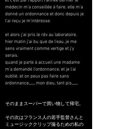
et c'est par rapport l'année dernier le 
médecin m'a conseillée à faire. elle m'a 
donné un ordonnance et donc depuis je 
l'ai reçu je m'intéresse.
et alors j'ai pris le rdv au laboratoire. 
hier matin j'ai bu que de l'eau, je me 
sens vraiment comme vertige et j'y 
serais.
quand je parle à accueil une madame 
m'a demandé l'ordonnance, et je l'ai 
oublié. et on peux pas faire sans 
ordonnance,,,,,,, mon dieu, tant pis,,,,,,,
そのままスーパーで買い物して帰宅。
その次はフランス人の若手監督さんと
ミュージッククリップ撮るための私の