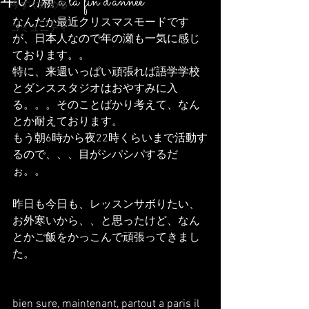
年の瀬 a la fin d'année
今すぐ始める
なんだか最近クリスマスモードです
コミュニティ
が、日本人なので年の瀬も一気に感じ
ております。。
特に、来週いっぱい頑張れば語学学校
とダンススタジオはおやすみに入
る。。。そのことばかり考えて、なん
とか耐えております。
もう朝6時から夜22時くらいまで活動す
るので、、、目がシパシパするだ
ぉ。。
昨日も今日も、レッスンサボりたい、
お外寒いから、、と思ったけど、なん
とかご飯をかっこんで頑張ってきまし
た。
bien sure, maintenant, partout a paris il 