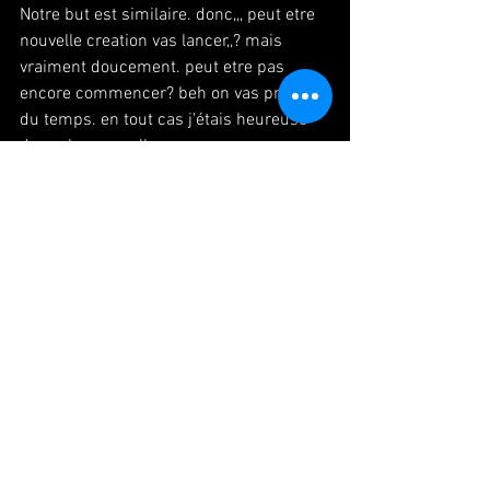
Notre but est similaire. donc,,, peut etre 
nouvelle creation vas lancer,,? mais 
vraiment doucement. peut etre pas 
encore commencer? beh on vas prendre 
du temps. en tout cas j'étais heureuse 
de parler avec elle.
Je souhaite que je, ou nous pouvons 
faire quelque chose amusant, et 
artistique en 2022.
#paris
#danse
#danseuse
#japonaise
#reunion
#decembre
#パリ
#ダンス
#旅
#会議
#年の瀬
#パリ生活
#ダンサー生活