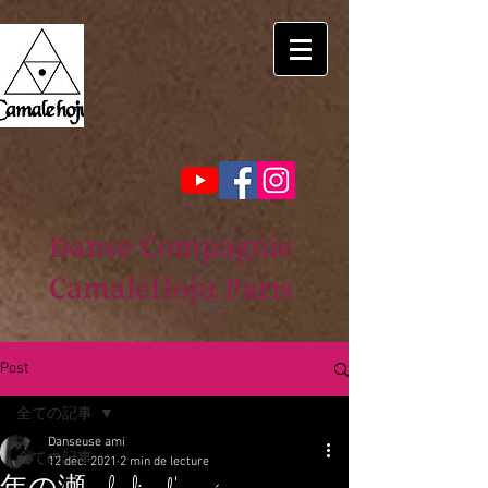
Danse Compagnie
CamaleHoju Paris
Post
全ての記事
Danseuse ami
全ての記事
12 déc. 2021
2 min de lecture