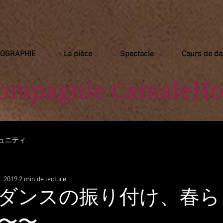
IOGRAPHIE
La pièce
Spectacle
Cours de d
Compagnie
​ CamaleHo
ュニティ
. 2019
2 min de lecture
ダンスの振り付け、春ら