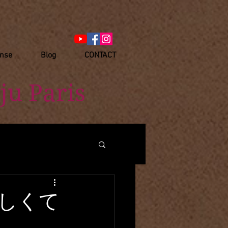
anse
Blog
CONTACT
ju Paris
しくて