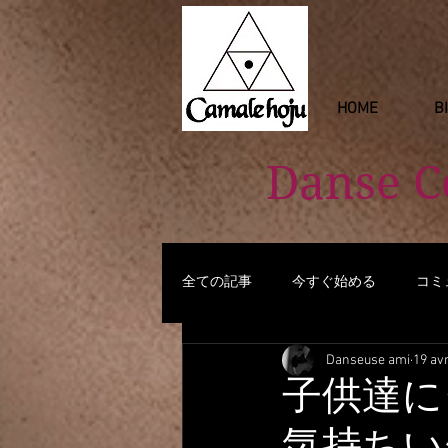
HOME
B
Danse 
全ての記事
今すぐ始める
コミ
Danseuse ami
19 avr
子供達に