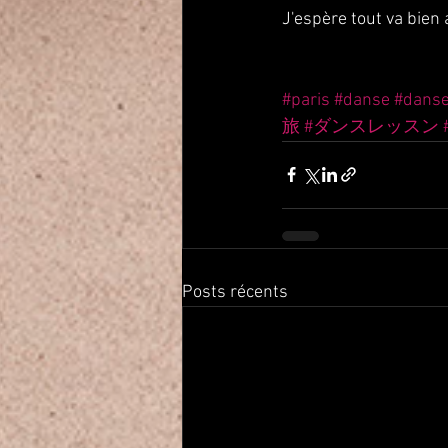
J'espère tout va bien 
#paris
#danse
#dans
旅
#ダンスレッスン
Posts récents