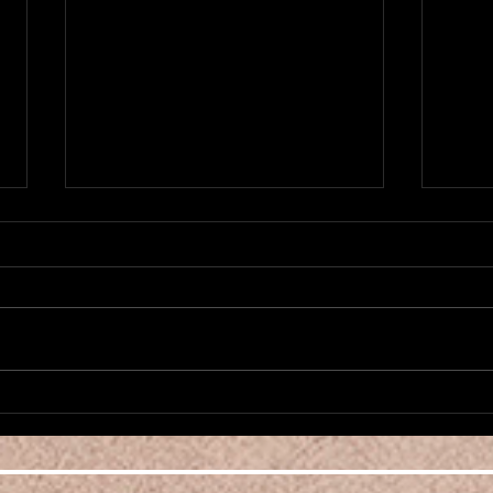
Nouvea
新作1984がローンチ Nouvelle
Pièce 1984 a été démarré
ori
増え
2026年、明けましておめでとう
こん
ございます！ Camalehoju Parisは
少な
ベリーんダンスクラスを増やした
んな
り、アノンスも諦めずかけていき
ベリ
ますので今後ともどうぞよろしく
た！
お願いいたします。 さて、ジョ
時半
ージ・オーウェル著1984を題材
れば
にしたダンステアトル作品のリハ
fin