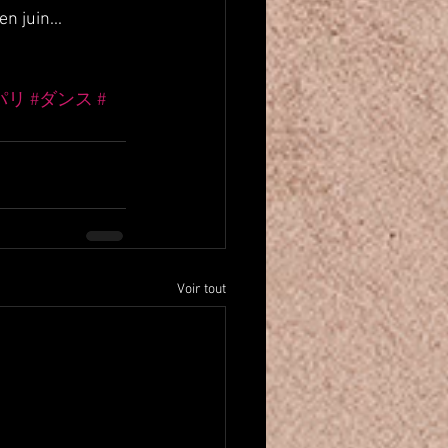
n juin...
パリ
#ダンス
#
Voir tout