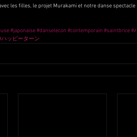
avec les filles, le projet Murakami et notre danse spectacle e
euse
#japonaise
#danselecon
#contemporain
#saintbrice
#
#ハッピーターン