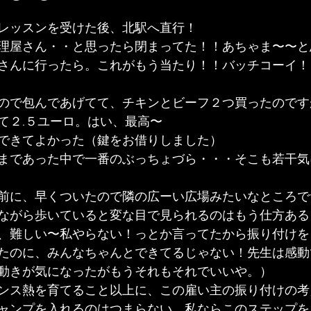
〜〜
レッスンを受けた後、北駅へ直行！
理屋さん・・と思ったら閉まってた！！あちゃま〜〜と
さんに行ったら。これがもう当たり！！バッチコーイ！
ので包んであげてて、チキンとビーフ２つ買ったのです
て２.５ユーロ。はい、最高〜
できてよかった（鍵をお借りしました）
まであった中で一番のぶっちょづら・・・そこも若干気
前に、早くついたので隣の広ーい広場みたいなところで
ながら歩いていると変な目で見られるのはもう仕方ある
、難しい〜私やらない！っとか言ってたから振り付けを
たのに、みんなちゃんとできてるじゃない！先生は感動
動きが気になったがもうそれもそれでいいや。）
ンス熱を育てること以上に、この雇い主の振り付けの考
ャンプを入れるのはつまらない、私ならこのステップを