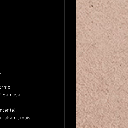
。
ferme 
r! Samosa, 
ontente!!
Murakami, mais 