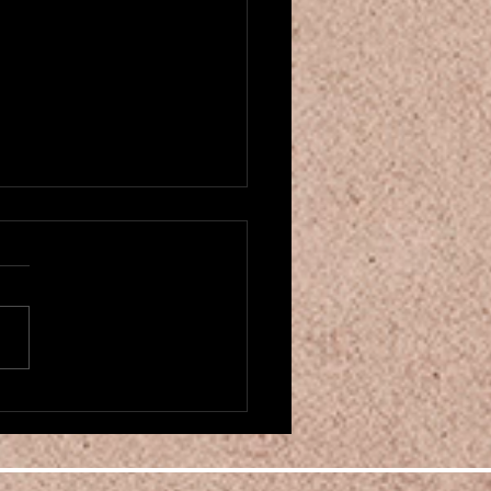
u créneau pour cours de danse
entale! ベリーダンスクラスが
ました
にちは！もう2025年も残り
くなってきましたね。。 そ
中、カマレホウジュ パリの
ーダンスクラスを増やしまし
 月曜の20時からと土曜の16
からです。 もしお時間があ
お越しください♪ 現在6月の
 saisonに向けてたくさん振り