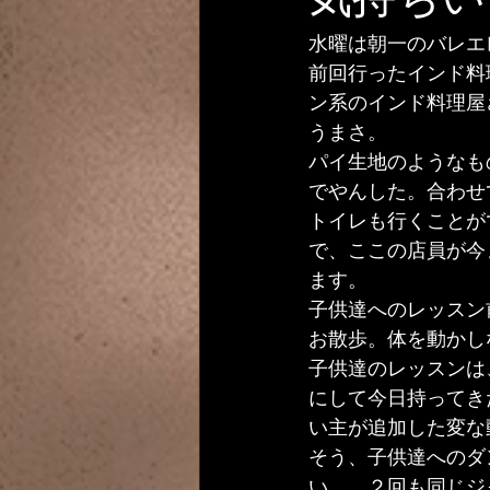
気持ちい
水曜は朝一のバレエ
前回行ったインド料
ン系のインド料理屋
うまさ。
パイ生地のようなも
でやんした。合わせ
トイレも行くことが
で、ここの店員が今
ます。
子供達へのレッスン
お散歩。体を動かし
子供達のレッスンは
にして今日持ってき
い主が追加した変な
そう、子供達へのダ
い、、２回も同じジ