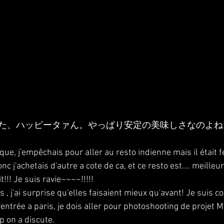
た、ハッピータァん。やっぱり安定の美味しさなのよね
ue, j'empêchais pour aller au resto indienne mais il était 
j'achetais d'autre a cote de ca, et ce resto est.... meilleu
t!!! Je suis ravie~~~~!!!!!
s , j'ai surprise qu'elles faisaient mieux qu'avant! Je suis c
rentrée a paris, je dois aller pour photoshooting de projet 
p on a discute. 