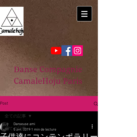
Danse Compagnie
CamaleHoju Paris
Post
全ての記事
Danseuse ami
全ての記事
5 avr. 2019
1 min de lecture