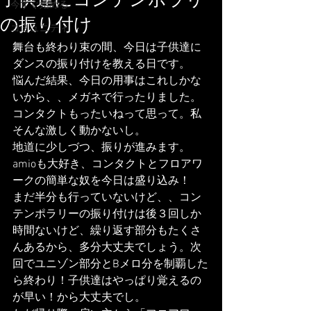
子供達にコンテンポラリー
今すぐ始める
の振り付け
コミュニティ
舞台も終わり束の間、今日は子供達に
ダンスの振り付けを教える日です。
悩んだ結果、今日の用事はこれしかな
いから、、メガネで行ったりました。
コンタクトもったいねって思って。私
そんな激しく動かないし。
地道に少しづつ、振りが進みます。
amioも大好き、コンタクトとフロアワ
ークの簡単な奴を今日は盛り込み！
まだ半分も行っていないけど、、コン
テンポラリーの振り付けは後３回しか
時間ないけど、繰り返す部分もたくさ
んあるから、多分大丈夫でしょう。次
回でユニゾン部分とBメロ分を制覇した
ら終わり！子供達はやっぱり覚えるの
が早い！から大丈夫でし。