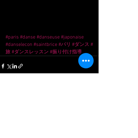
#paris
#danse
#danseuse
#japonaise
#danselecon
#saintbrice
#パリ
#ダンス
#
旅
#ダンスレッスン
#振り付け指導
Voir tout
Posts récents