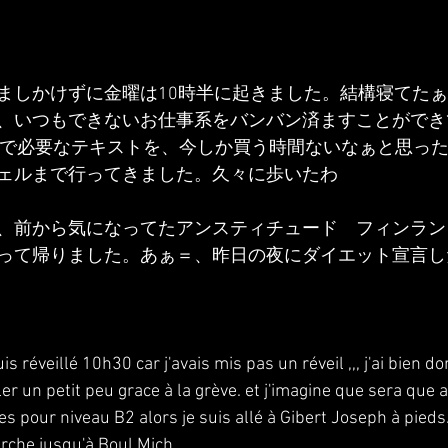
ましかけずに金曜は10時半に起きました。結構寝てた
、いつもできないお仕事系をバンバン済ますことができ
スで必要なテキストを、今しか買う時間ないなぁと思った
ェルまで行ってきました。久々に歩いたわ
、前から気になってたアンスティチュード　フィンラン
って帰りました。あぁ＝、昨日の夜にダイエット宣言し
s réveillé 10h30 car j'avais mis pas un réveil ,,, j'ai bien dor
ller un petit peu grace à la grève. et j'imagine que sera que a
s pour niveau B2 alors je suis allé à Gibert Joseph à pieds. 
rche jusqu'à Boul Mich.