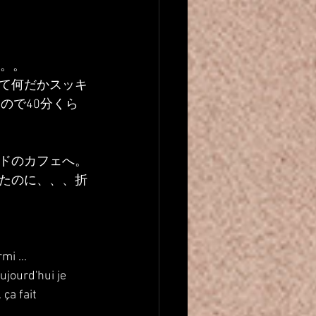
ぁ。。
て何だかスッキ
ので40分くら
ドのカフェへ。
たのに、、、折
mi ...
ujourd'hui je 
ça fait 