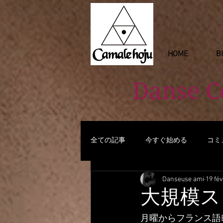
HOME
B
Danse 
全ての記事
今すぐ始める
コミ
Danseuse ami
19 fév
大規模スト trè
月曜からフランス語