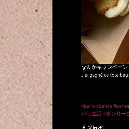
なんかキャンペーン
J'ai gagné ce tote bag
#paris
#danse
#dans
パリ生活
#ダンサー