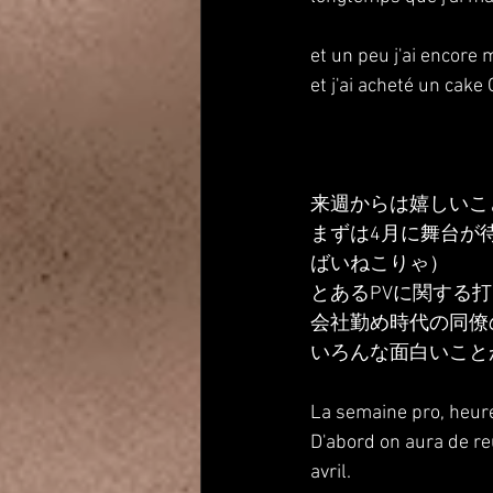
et un peu j'ai encore m
et j'ai acheté un cake
来週からは嬉しいこ
まずは4月に舞台が待
ばいねこりゃ）
とあるPVに関する
会社勤め時代の同僚
いろんな面白いこと
La semaine pro, heur
D'abord on aura de r
avril.