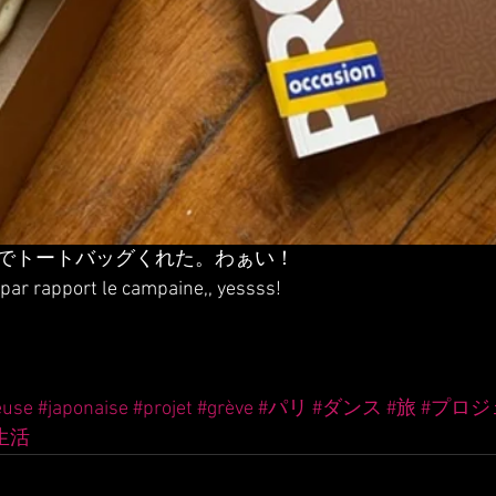
でトートバッグくれた。わぁい！
 par rapport le campaine,, yessss!
euse
#japonaise
#projet
#grève
#パリ
#ダンス
#旅
#プロジ
生活