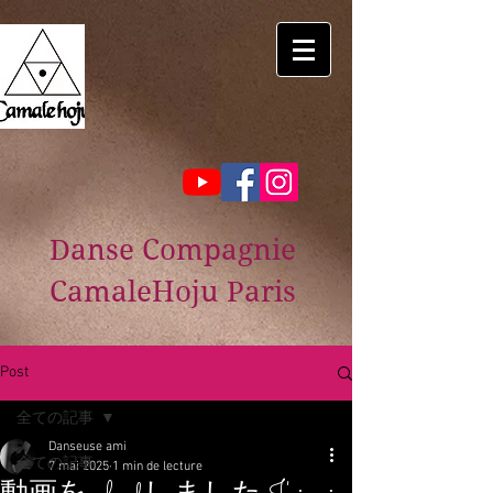
Danse Compagnie
CamaleHoju Paris
Post
全ての記事
Danseuse ami
全ての記事
7 mai 2025
1 min de lecture