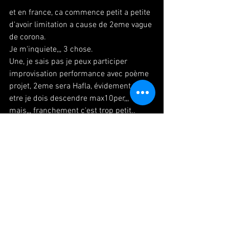
et en france, ca commence petit a petite 
d'avoir limitation a cause de 2eme vague 
de corona.
Je m'inquiete,,, 3 chose.
Une, je sais pas je peux participer 
improvisation performance avec poème 
projet, 2eme sera Hafla, évidement,,,peut 
etre je dois descendre max10per,,, 
mais,,, franchement c'est trop petit..
et dernier, sera spectacle au theatre a 
paris 8. mais ca, je sais pas est ce qu'on 
peut faire vraiment ou pas.
corona,,,, CORONAAAAAA~~~!!
#paris
#danse
#danseuse
#japonaise
#spectacle
#performance
#evenement