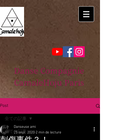
Danse Compagnie
CamaleHoju Paris
Post
全ての記事
Danseuse ami
全ての記事
25 sept. 2020
2 min de lecture