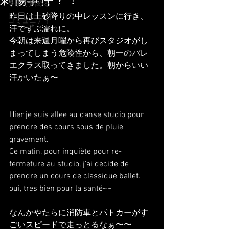
刺傷事件？！
今すぐ始める
昨日は土砂降りの中レッスンに行き、
コミュニティ
汗でずぶ濡れに。
今朝は来週月曜から再びスタジオがし
まってしまう危険性から、朝一のバレ
エクラス取ってきました。朝からいい
汗かいたぁ〜
Hier je suis allee au danse studio pour 
prendre des cours sous de pluie 
gravement.
Ce matin, pour inquiète pour re-
fermeture au studio, j'ai decide de 
prendre un cours de classique ballet. 
oui, tres bien pour la santé~~
なんかやたらに消防車とパトカーがす
ごいスピードで走っとるなぁ〜〜