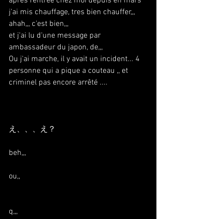
apres rentrée chez moi depuis en mars 
j'ai mis chauffage, tres bien chauffer,,, 
ahah,,, c'est bien,,,
et j'ai lu d'une message par 
ambassadeur du japon, de,,,
Ou j'ai marche, il y avait un incident... 4 
personne qui a pique a couteau ,, et 
criminel pas encore arrêté ....
え、、、え？
beh,,,
ou,,
q,,,